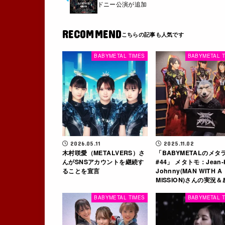
ドニー公演が追加
RECOMMEND
BABYMETAL TIMES
BABYMETAL T
2026.05.11
2025.11.02
木村咲愛（METALVERS）さ
「BABYMETALのメタ
んがSNSアカウントを継続す
#44」 メタトモ：Jean-
ることを宣言
Johnny(MAN WITH A
MISSION)さんの実況＆
BABYMETAL TIMES
BABYMETAL T