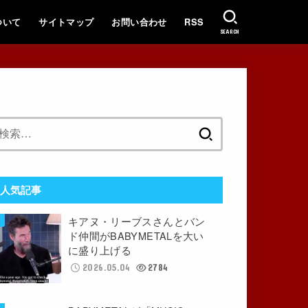
ついて
サイトマップ
お問い合わせ
RSS
SEARCH
検
索:
人気記事
キアヌ・リーブスさんとバン
ド仲間がBABYMETALを大い
に盛り上げる
2026.05.04
2784