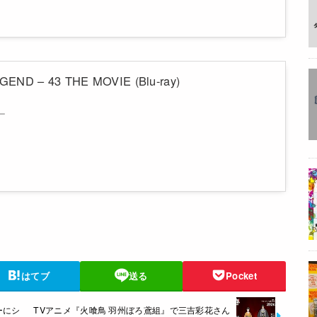
END – 43 THE MOVIE (Blu-ray)
ー
はてブ
送る
Pocket
ーにシ
TVアニメ『火喰鳥 羽州ぼろ鳶組』で三吉彩花さん