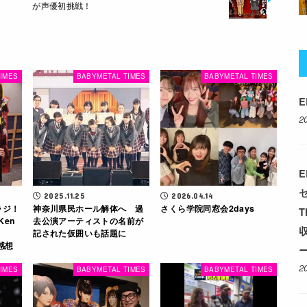
が声優初挑戦！
IMES
BABYMETAL TIMES
BABYMETAL TIMES
E
2
E
2025.11.25
2026.04.14
ラジ！
神奈川県民ホール解体へ 過
さくら学院同窓会2days
T
Ken
去公演アーティストの名前が
収
記された仮囲いも話題に
感想
ー
2
IMES
BABYMETAL TIMES
BABYMETAL TIMES