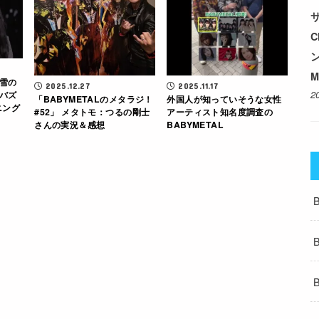
サ
M
雪の
2025.12.27
2025.11.17
2
バズ
「BABYMETALのメタラジ！
外国人が知っていそうな女性
ニング
#52」 メタトモ：つるの剛士
アーティスト知名度調査の
さんの実況＆感想
BABYMETAL