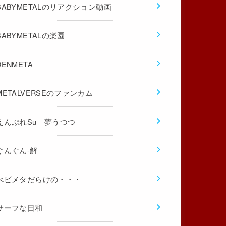
BABYMETALのリアクション動画
BABYMETALの楽園
DENMETA
METALVERSEのファンカム
えんぷれSu 夢うつつ
ぐんぐん-解
べビメタだらけの・・・
サーフな日和