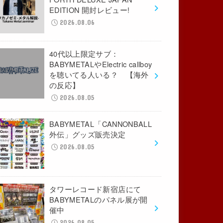
EDITION 開封レビュー!
2026.08.06
40代以上限定サブ：
BABYMETALやElectric callboy
を聴いてる人いる？ 【海外
の反応】
2026.08.05
BABYMETAL「CANNONBALL
外伝」グッズ販売決定
2026.08.05
タワーレコード新宿店にて
BABYMETALのパネル展が開
催中
2026.08.05