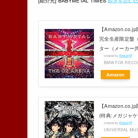
[紹介元] BABYMETAL TIMES
続きを読む
【Amazon.co.j
完全生産限定盤（B
ター（メーカー共通特
created by
Rinker
BMW FOX REC
Amazon
【Amazon.co
(特典:メガジャケ
created by
Rinker
UNIVERSAL MU