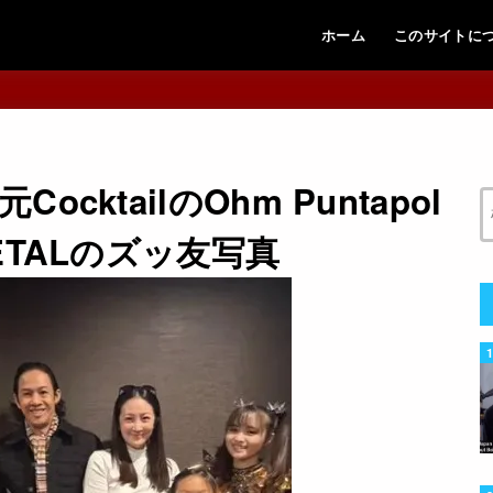
ホーム
このサイトに
ktailのOhm Puntapol
ETALのズッ友写真