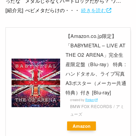
ったな メタルじゃなくハードロックだから？ ワ…
[紹介元] べビメタだらけの・・・
続きを読む
【Amazon.co.jp限定】
「BABYMETAL – LIVE AT
THE O2 ARENA」完全生
産限定盤（Blu-ray） 特典 :
ハンドタオル、ライブ写真
A3ポスター（メーカー共通
特典）付き [Blu-ray]
created by
Rinker
BMW FOX RECORDS / アミ
ューズ
Amazon