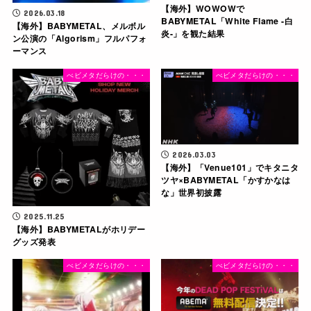
【海外】WOWOWで
2026.03.18
BABYMETAL「White Flame -白
【海外】BABYMETAL、メルボル
炎-」を観た結果
ン公演の「Algorism」フルパフォ
ーマンス
べビメタだらけの・・・
べビメタだらけの・・・
2026.03.03
【海外】「Venue101」でキタニタ
ツヤ×BABYMETAL「かすかなは
な」世界初披露
2025.11.25
【海外】BABYMETALがホリデー
グッズ発表
べビメタだらけの・・・
べビメタだらけの・・・