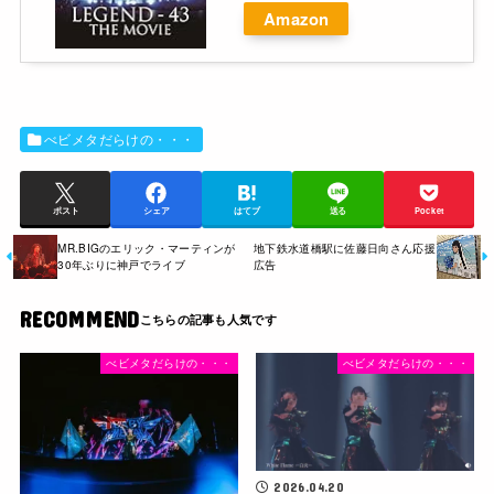
Amazon
べビメタだらけの・・・
ポスト
シェア
はてブ
送る
Pocket
MR.BIGのエリック・マーティンが
地下鉄水道橋駅に佐藤日向さん応援
30年ぶりに神戸でライブ
広告
RECOMMEND
べビメタだらけの・・・
べビメタだらけの・・・
2026.04.20