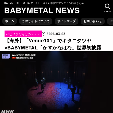
BABYMETAL、METALVERSE、さくら学院のアンテナ＆動画まとめ
BABYMETAL NEWS
SEARCH
ホーム
このサイトについて
サイトマップ
お問い合わせ
R
2026.03.03
べビメタだらけの・・・
【海外】「Venue101」でキタニタツヤ
×BABYMETAL「かすかなはな」世界初披露