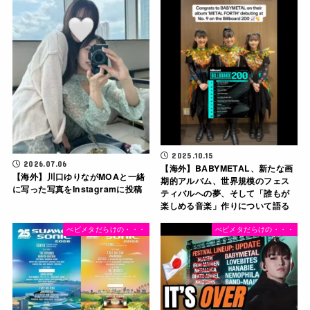
2025.10.15
2026.07.06
【海外】BABYMETAL、新たな画
【海外】川口ゆりながMOAと一緒
期的アルバム、世界規模のフェス
に写った写真をInstagramに投稿
ティバルへの夢、そして「誰もが
楽しめる音楽」作りについて語る
べビメタだらけの・・・
べビメタだらけの・・・