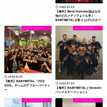
2026.03.20
【海外】Metal Hammer誌はなぜ
他のどのメディアよりも早く
BABYMETALを取り上げたのか？
べビメタだらけの・・・
べビメタだらけの・・・
2026.01.03
【海外】BABYMETAL「FOX
2026.07.02
GOD」チームのアフターパーティ
【海外】BABYMETALとVexedの
ー
バックステージショット
べビメタだらけの・・・
べビメタだらけの・・・