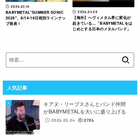
2026.03.14
BABYMETAL”SUMMER SONIC
2026.04.20
【海外】ヘヴィメタル界に変化が
2026″、8/14-16日程別ラインナッ
起きている…「BABYMETALをは
プ発表！
じめとする日本のメタルバンド」
検
索:
人気記事
キアヌ・リーブスさんとバンド仲間
がBABYMETALを大いに盛り上げる
2026.05.04
2786