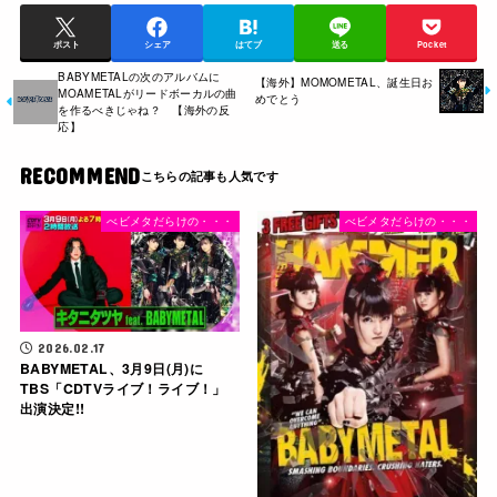
ポスト
シェア
はてブ
送る
Pocket
BABYMETALの次のアルバムに
【海外】MOMOMETAL、誕生日お
MOAMETALがリードボーカルの曲
めでとう
を作るべきじゃね？ 【海外の反
応】
RECOMMEND
べビメタだらけの・・・
べビメタだらけの・・・
2026.02.17
BABYMETAL、3月9日(月)に
TBS「CDTVライブ！ライブ！」
出演決定!!