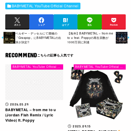
BABYMETAL YouTube Official Channel
ポスト
シェア
はてブ
送る
Pocket
ベルギー・デッセルにて開催の
【海外】BABYMETAL – from me
「Graspop」にBABYMETALの出
to u feat. Poppyの再生回数が
演が決定!!
1000万回に到達
RECOMMEND
BABYMETAL YouTube Official Channel
BABYMETAL YouTube Official Channel
2026.05.29
BABYMETAL – from me to u
(Jordan Fish Remix / Lyric
Video) ft. Poppy
2025.09.15