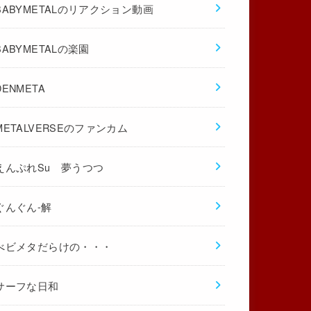
BABYMETALのリアクション動画
BABYMETALの楽園
DENMETA
METALVERSEのファンカム
えんぷれSu 夢うつつ
ぐんぐん-解
べビメタだらけの・・・
サーフな日和