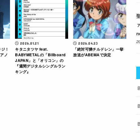
聖
n
2
2026.01.21
2026.04.23
ラジ！
キタニタツヤ feat.
「絶対可憐チルドレン」一挙
ピアノ
BABYMETALの「Billboard
放送がABEMAで決定
JAPAN」と「オリコン」の
『週間デジタルシングルラン
キング』