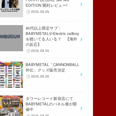
EDITION 開封レビュー!
2026.08.06
40代以上限定サブ：
BABYMETALやElectric callboy
を聴いてる人いる？ 【海外
の反応】
2026.08.05
BABYMETAL「CANNONBALL
外伝」グッズ販売決定
2026.08.05
タワーレコード新宿店にて
BABYMETALのパネル展が開
催中
2026.08.05