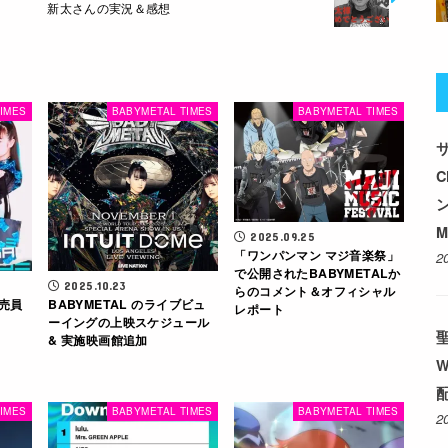
新太さんの実況＆感想
IMES
BABYMETAL TIMES
BABYMETAL TIMES
サ
M
2025.09.25
「ワンパンマン マジ音楽祭」
2
で公開されたBABYMETALか
2025.10.23
らのコメント＆オフィシャル
販売員
BABYMETAL のライブビュ
レポート
ーイングの上映スケジュール
& 実施映画館追加
配
IMES
BABYMETAL TIMES
BABYMETAL TIMES
2