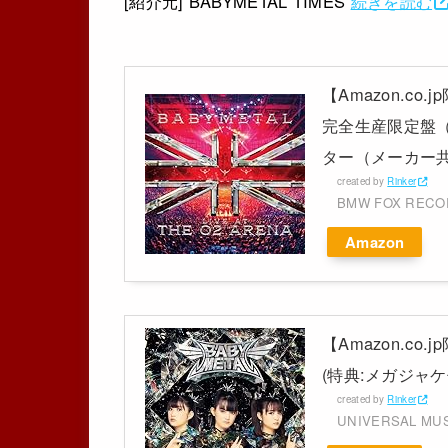
[紹介元] BABYMETAL TIMES
続きを読む
【Amazon.co.j
完全生産限定盤（B
ター（メーカー共通特
created by
Rinker
BMW FOX REC
Amazon
【Amazon.co
(特典:メガジャケ
created by
Rinker
UNIVERSAL MU