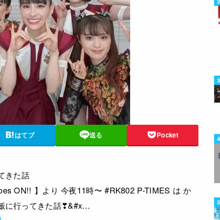
はてブ
送る
Pocket
ってきた話
oes ON!! 】より 今夜11時〜 #RK802 P-TIMES は か
飯に行ってきた話❣&#x…