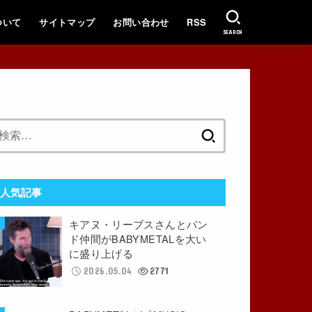
ついて
サイトマップ
お問い合わせ
RSS
SEARCH
検
索:
人気記事
キアヌ・リーブスさんとバン
ド仲間がBABYMETALを大い
に盛り上げる
2026.05.04
2771