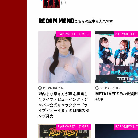
ト！
RECOMMEND
BABYMETAL TIMES
BABYMETAL T
2026.04.26
2026.05.09
堀内まり菜さんが声を担当し
METALVERSEの最強
たライブ・ビューイング・ジ
登場
ャパン公式キャラクター「ラ
イブビューイヌ」のLINEスタ
ンプ発売
BABYMETAL TIMES
BABYMETAL T