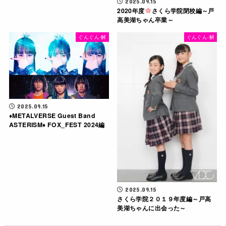
2025.09.15
2020年度
さくら学院閉校編～戸
高美湖ちゃん卒業～
ぐんぐん-解
ぐんぐん-解
2025.09.15
♦METALVERSE Guest Band
ASTERISM♦ FOX_FEST 2024編
2025.09.15
さくら学院２０１９年度編～戸高
美湖ちゃんに出会った～