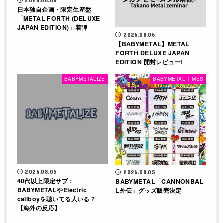
2026.08.06
日本独自企画・限定生産盤
「METAL FORTH (DELUXE
JAPAN EDITION)」着弾
2026.08.06
【BABYMETAL】METAL
FORTH DELUXE JAPAN
EDITION 開封レビュー!
BABYMETALIZE
BABYMETAL TIMES
2026.08.05
2026.08.05
40代以上限定サブ：
BABYMETAL「CANNONBAL
BABYMETALやElectric
L外伝」グッズ販売決定
callboyを聴いてる人いる？
【海外の反応】