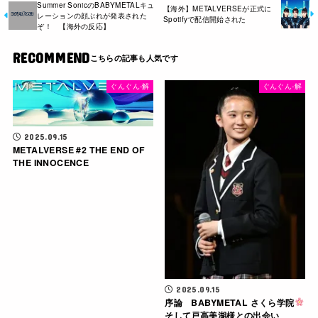
Summer SonicのBABYMETALキュ
【海外】METALVERSEが正式に
レーションの顔ぶれが発表された
Spotifyで配信開始された
ぞ！ 【海外の反応】
RECOMMEND
ぐんぐん-解
ぐんぐん-解
2025.09.15
METALVERSE #2 THE END OF
THE INNOCENCE
2025.09.15
序論 BABYMETAL さくら学院
そして戸高美湖様との出会い