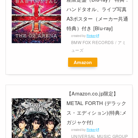
ハンドタオル、ライブ写真
A3ポスター（メーカー共通
特典）付き [Blu-ray]
created by
Rinker
BMW FOX RECORDS / アミ
ューズ
Amazon
【Amazon.co.jp限定】
METAL FORTH (デラック
ス・エディション)(特典:メ
ガジャケ付)
created by
Rinker
UNIVERSAL MUSIC GROUP