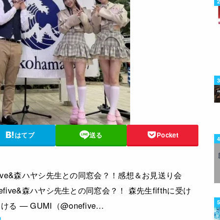
はてブ
送る
Pocket
efive&森ハヤシ先生との同窓会？！感想＆お見送り会
five&森ハヤシ先生との同窓会？！ 森先生fifthに受け
— GUMI（@onefive…