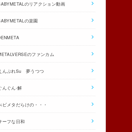
BABYMETALのリアクション動画
BABYMETALの楽園
DENMETA
METALVERSEのファンカム
えんぷれSu 夢うつつ
ぐんぐん-解
べビメタだらけの・・・
サーフな日和