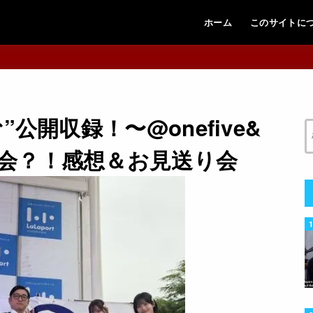
ホーム
このサイトに
公開収録！〜@​onefive&
会？！感想＆お見送り会