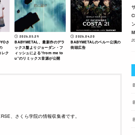
サ
M
2026.05.29
2026.04.20
2
OYOさ
BABYMETAL、最新作のデラ
BABYMETALのペルー公演の
の
ックス盤よりジョーダン・フ
街頭広告
xコレク
ィッシュによる“from me to
u”のリミックス音源が公開
ALVERSE、さくら学院の情報収集者です。