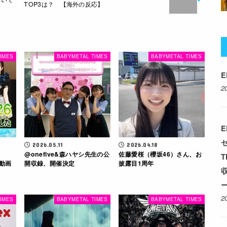
TOP3は？ 【海外の反応】
IMES
BABYMETAL TIMES
BABYMETAL TIMES
E
2
E
2026.05.11
2026.04.18
@​onefive&森ハヤシ先生の公
佐藤愛桜（櫻坂46）さん、お
T
ト動画
開収録、開催決定
披露目1周年
収
ー
2
IMES
BABYMETAL TIMES
BABYMETAL TIMES