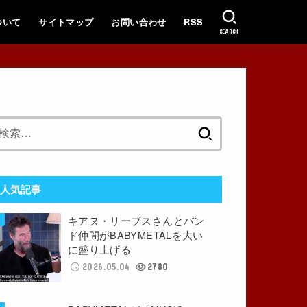
ついて
サイトマップ
お問い合わせ
RSS
SEARCH
検
索:
人気記事
キアヌ・リーブスさんとバン
ド仲間がBABYMETALを大い
に盛り上げる
2026.05.04
2780