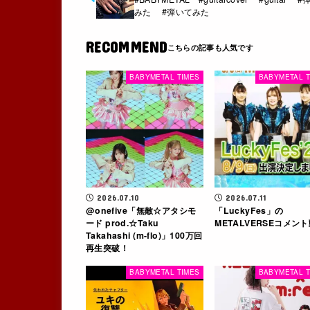
みた #弾いてみた
RECOMMEND
BABYMETAL TIMES
BABYMETAL T
2026.07.10
2026.07.11
​@⁠⁠onefive「無敵☆アタシモ
「LuckyFes」の
ード prod.☆Taku
METALVERSEコメン
Takahashi (m-flo)」100万回
再生突破！
BABYMETAL TIMES
BABYMETAL T