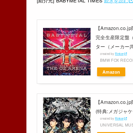
[紹介元] BABYMETAL TIMES
続きを読む
【Amazon.co.j
完全生産限定盤（B
ター（メーカー共通特
created by
Rinker
BMW FOX REC
Amazon
【Amazon.co
(特典:メガジャケ
created by
Rinker
UNIVERSAL MU