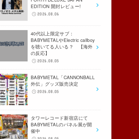
EDITION 開封レビュー!
2026.08.06
40代以上限定サブ：
BABYMETALやElectric callboy
を聴いてる人いる？ 【海外
の反応】
2026.08.05
BABYMETAL「CANNONBALL
外伝」グッズ販売決定
2026.08.05
タワーレコード新宿店にて
BABYMETALのパネル展が開
催中
2026.08.05