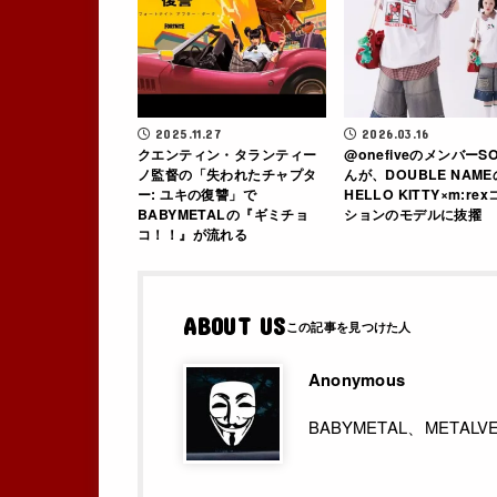
2025.11.27
2026.03.16
クエンティン・タランティー
@onefiveのメンバーS
ノ監督の「失われたチャプタ
んが、DOUBLE NAME
ー: ユキの復讐」で
HELLO KITTY×m:re
BABYMETALの『ギミチョ
ションのモデルに抜擢
コ！！』が流れる
ABOUT US
Anonymous
BABYMETAL、MET