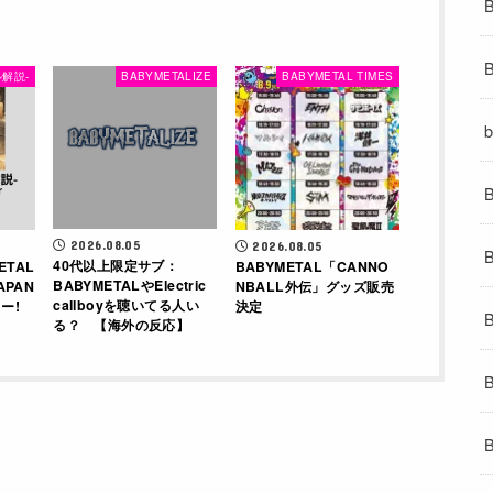
解説-
BABYMETALIZE
BABYMETAL TIMES
2026.08.05
2026.08.05
40代以上限定サブ：
ETAL
BABYMETAL「CANNO
BABYMETALやElectric
APAN
NBALL外伝」グッズ販売
callboyを聴いてる人い
ー!
決定
る？ 【海外の反応】