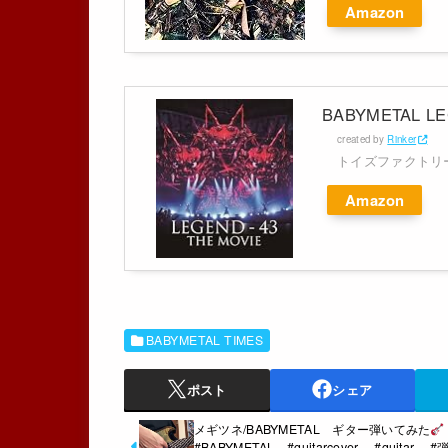
Amazon
BABYMETAL LEG
created by
Rinker
トイズファクトリ
Amazon
BABYMETAL TIMES
ポスト
シェア
メギツネ/BABYMETAL ギター弾いてみた
#BABYMETAL #guitarcover #guitar 