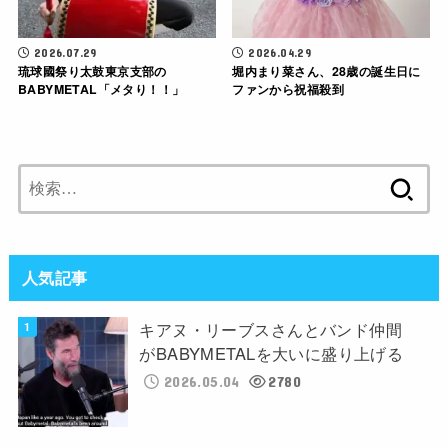
2026.07.29
2026.04.29
琉球國祭り太鼓東京支部の
堀内まり菜さん、28歳の誕生日に
BABYMETAL「メタり！！」
ファンから祝福殺到
検
索:
人気記事
キアヌ・リーブスさんとバンド仲間
がBABYMETALを大いに盛り上げる
2026.05.04
2780