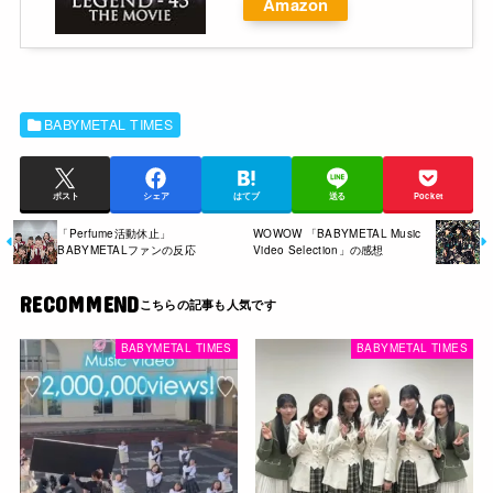
Amazon
BABYMETAL TIMES
ポスト
シェア
はてブ
送る
Pocket
「Perfume活動休止」
WOWOW 「BABYMETAL Music
BABYMETALファンの反応
Video Selection」の感想
RECOMMEND
BABYMETAL TIMES
BABYMETAL TIMES