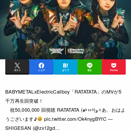
ポスト
シェア
はてブ
送る
Pocket
BABYMETALxElectricCallboy「RATATATA」のMVが5
千万再生回突破！
祝50,000,000 回視聴 RATATATA (๑•̀ㅂ•́)و✧あ、おはよ
うございます♪
pic.twitter.com/Ok4nygBYfC —
SHIGESAN (@zx12gd…