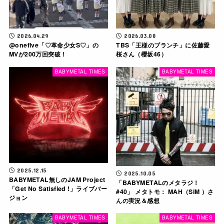
2026.04.29
2026.03.08
@​onefive「♡革命少女S♡」の
TBS「王様のブランチ」に佐藤愛
MVが200万回突破！
桜さん（櫻坂46）
BABYMETAL TIMES
BABYMETAL TIMES
2025.12.15
2025.10.05
BABYMETAL無しのJAM Project
「BABYMETALのメタラジ！
「Get No Satisfied !」ライブバー
#40」 メタトモ： MAH（SiM ）さ
ジョン
んの実況＆感想
BABYMETAL TIMES
BABYMETAL TIMES