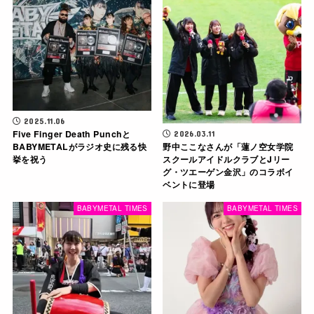
2025.11.06
Five Finger Death Punchと
2026.03.11
野中ここなさんが「蓮ノ空女学院
BABYMETALがラジオ史に残る快
スクールアイドルクラブとJリー
挙を祝う
グ・ツエーゲン金沢」のコラボイ
ベントに登場
BABYMETAL TIMES
BABYMETAL TIMES