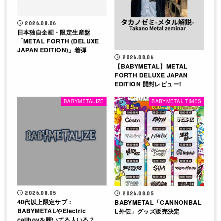
2026.08.06
日本独自企画・限定生産盤
「METAL FORTH (DELUXE
JAPAN EDITION)」着弾
2026.08.06
【BABYMETAL】METAL
FORTH DELUXE JAPAN
EDITION 開封レビュー!
BABYMETALIZE
BABYMETAL TIMES
2026.08.05
2026.08.05
40代以上限定サブ：
BABYMETAL「CANNONBAL
BABYMETALやElectric
L外伝」グッズ販売決定
callboyを聴いてる人いる？