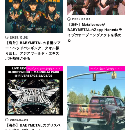
2026.03.03
【海外】Metalverseが
BABYMETALのZepp Hanedaラ
イブのオープニングアクトを務め
2025.10.02
る
【海外】BABYMETALの香港ツア
ー：ヘッドバンギング、タオル振
り回し、アジアワールド・エキス
ポを熱狂させる
べビメタだらけの・・・
べビメタだらけの・・・
2026.03.24
【海外】BABYMETALのブリスベ