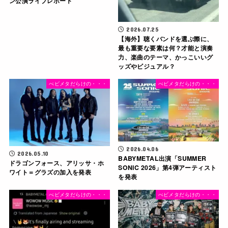
ン公演ライブレポート
2026.07.25
【海外】聴くバンドを選ぶ際に、
最も重要な要素は何？才能と演奏
力、楽曲のテーマ、かっこいいグ
ッズやビジュアル？
べビメタだらけの・・・
べビメタだらけの・・・
2026.04.06
2026.05.10
BABYMETAL出演「SUMMER
ドラゴンフォース、アリッサ・ホ
SONIC 2026」第4弾アーティスト
ワイト＝グラズの加入を発表
を発表
べビメタだらけの・・・
べビメタだらけの・・・