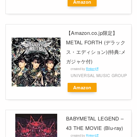
Amazon
【Amazon.co.jp限定】
METAL FORTH (デラック
ス・エディション)(特典:メ
ガジャケ付)
created by
Rinker
UNIVERSAL MUSIC GROUP
Amazon
BABYMETAL LEGEND –
43 THE MOVIE (Blu-ray)
created by
Rinker