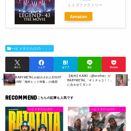
トイズファクトリー
Amazon
べビメタだらけの・・・
ポスト
シェア
はてブ
送る
Pocket
【海外】KANO（@onefive）が
BABYMETALが紹介されたEIGHT
BABYMETAL「ギミチョコ！！」
JAM「海外ヒット特集」の感想
に合わせてダンス
RECOMMEND
べビメタだらけの・・・
べビメタだらけの・・・