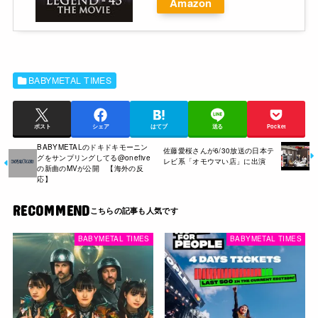
Amazon
BABYMETAL TIMES
ポスト
シェア
はてブ
送る
Pocket
BABYMETALのドキドキモーニン
佐藤愛桜さんが6/30放送の日本テ
グをサンプリングしてる@onefive
レビ系「オモウマい店」に出演
の新曲のMVが公開 【海外の反
応】
RECOMMEND
BABYMETAL TIMES
BABYMETAL TIMES