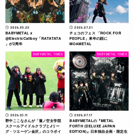
2026.05.25
2026.07.21
BABYMETAL x
チェコのフェス 「ROCK FOR
‪@ElectricCallboy‬「RATATATA
PEOPLE」来年の顔に
」が2周年
MOAMETAL
BABYMETAL TIMES
BABYMETAL TIMES
2026.03.11
2026.07.17
野中ここなさんが「蓮ノ空女学院
BABYMETALの『METAL
スクールアイドルクラブとJリー
FORTH (DELUXE JAPAN
グ・ツエーゲン金沢」のコラボイ
EDITION)』日本独自企画・限定生