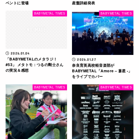
ベントに登場
産盤詳細発表
BABYMETAL TIMES
BABYMETAL TIMES
2026.01.04
「BABYMETALのメタラジ！
2026.01.27
#53」 メタトモ：つるの剛士さん
奈良育英高校軽音楽部が
の実況＆感想
BABYMETAL「Amore – 蒼星 -」
をライブでカバー
BABYMETAL TIMES
BABYMETAL TIMES