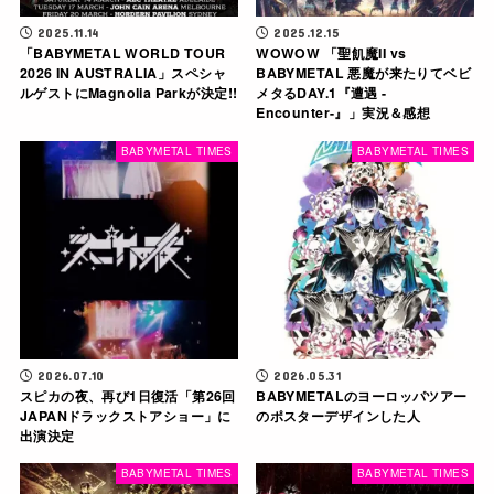
2025.11.14
2025.12.15
「BABYMETAL WORLD TOUR
WOWOW 「聖飢魔II vs
2026 IN AUSTRALIA」スペシャ
BABYMETAL 悪魔が来たりてベビ
ルゲストにMagnolia Parkが決定!!
メタるDAY.1『遭遇 -
Encounter-』」実況＆感想
BABYMETAL TIMES
BABYMETAL TIMES
2026.07.10
2026.05.31
スピカの夜、再び1日復活「第26回
BABYMETALのヨーロッパツアー
JAPANドラックストアショー」に
のポスターデザインした人
出演決定
BABYMETAL TIMES
BABYMETAL TIMES