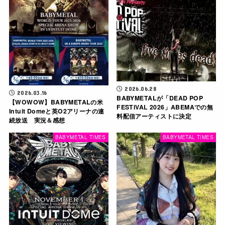
2026.06.28
2026.03.16
BABYMETALが「DEAD POP
【WOWOW】BABYMETALの米
FESTiVAL 2026」ABEMAでの無
Intuit Domeと英O2アリーナの連
料配信アーティストに決定
続放送 実況＆感想
BABYMETAL TIMES
BABYMETAL TIMES