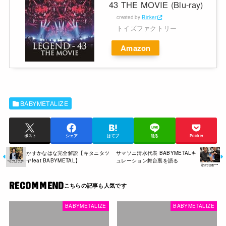
43 THE MOVIE (Blu-ray)
created by
Rinker
トイズファクトリー
Amazon
BABYMETALIZE
ポスト
シェア
はてブ
送る
Pocket
かすかなはな完全解説【キタニタツ
サマソニ清水代表 BABYMETALキ
ヤfeat BABYMETAL】
ュレーション舞台裏を語る
RECOMMEND
BABYMETALIZE
BABYMETALIZE