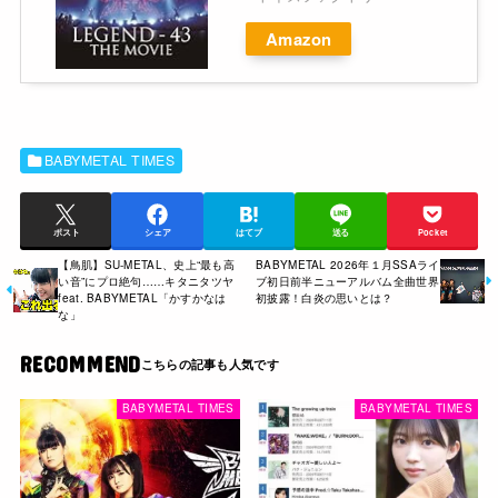
Amazon
BABYMETAL TIMES
ポスト
シェア
はてブ
送る
Pocket
【鳥肌】SU-METAL、史上“最も高
BABYMETAL 2026年１月SSAライ
い音”にプロ絶句……キタニタツヤ
ブ初日前半ニューアルバム全曲世界
feat. BABYMETAL「かすかなは
初披露！白炎の思いとは？
な」
RECOMMEND
BABYMETAL TIMES
BABYMETAL TIMES