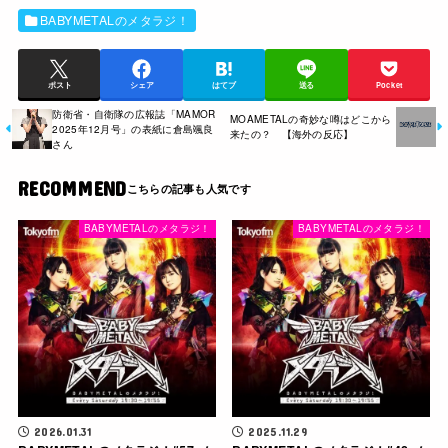
BABYMETALのメタラジ！
ポスト
シェア
はてブ
送る
Pocket
防衛省・自衛隊の広報誌「MAMOR
MOAMETALの奇妙な噂はどこから
2025年12月号」の表紙に倉島颯良
来たの？ 【海外の反応】
さん
RECOMMEND
BABYMETALのメタラジ！
BABYMETALのメタラジ！
2026.01.31
2025.11.29