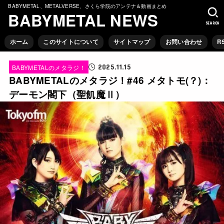
BABYMETAL、METALVERSE、さくら学院のアンテナ＆動画まとめ
BABYMETAL NEWS
SEARCH
ホーム
このサイトについて
サイトマップ
お問い合わせ
R
2025.11.15
BABYMETALのメタラジ！
BABYMETALのメタラジ！#46 メタトモ(？)：
デーモン閣下（聖飢魔Ⅱ）