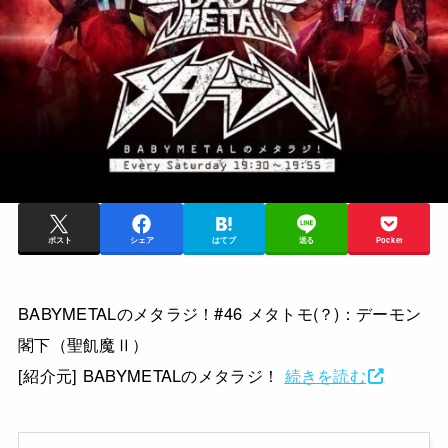
ポスト
シェア
はてブ
送る
Pocket
BABYMETALのメタラジ！#46 メタトモ(？)：デーモン
閣下（聖飢魔Ⅱ）
[紹介元] BABYMETALのメタラジ！
続きを読む