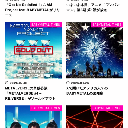
「Get No Satisfied !」/JAM
いよいよ本日、アニメ「ワンパン
Project feat.BABYMETALがリリ
マン」第3期 第1話が放送
ース！
BABYMETAL TIMES
BABYMETAL TIMES
2026.07.18
2026.04.26
METALVERSEの単独公演
Xで聞いたアメリカ人？の
「METALVERSE #4 –
BABYMETALの認知度
RE:VERSE」がソールドアウト
BABYMETAL TIMES
BABYMETAL TIMES