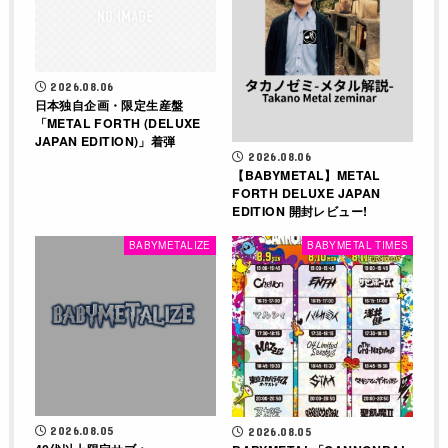
2026.08.06
日本独自企画・限定生産盤
「METAL FORTH (DELUXE
JAPAN EDITION)」着弾
2026.08.06
【BABYMETAL】METAL
FORTH DELUXE JAPAN
EDITION 開封レビュー!
BABYMETALIZE
BABYMETAL TIMES
2026.08.05
2026.08.05