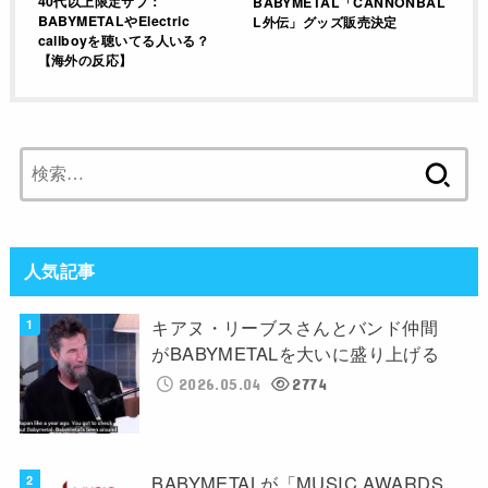
40代以上限定サブ：
BABYMETAL「CANNONBAL
BABYMETALやElectric
L外伝」グッズ販売決定
callboyを聴いてる人いる？
【海外の反応】
検
索:
人気記事
キアヌ・リーブスさんとバンド仲間
がBABYMETALを大いに盛り上げる
2026.05.04
2774
BABYMETALが「MUSIC AWARDS