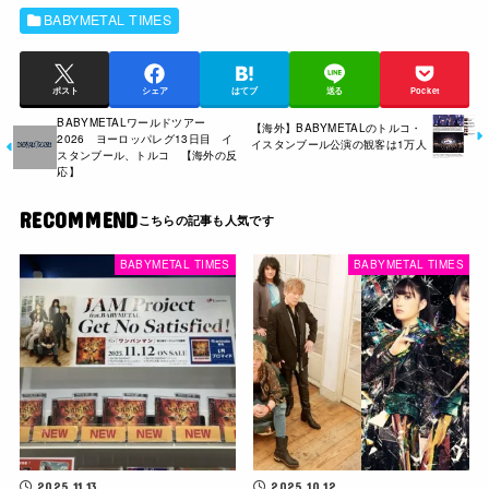
BABYMETAL TIMES
ポスト
シェア
はてブ
送る
Pocket
BABYMETALワールドツアー
【海外】BABYMETALのトルコ・
2026 ヨーロッパレグ13日目 イ
イスタンブール公演の観客は1万人
スタンブール、トルコ 【海外の反
応】
RECOMMEND
BABYMETAL TIMES
BABYMETAL TIMES
2025.11.13
2025.10.12