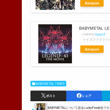
Amazon
BABYMETAL LEG
created by
Rinker
トイズファクトリ
Amazon
BABYMETAL TIMES
ポスト
シェア
BABYMETALについて語るLuckyFes総合プ