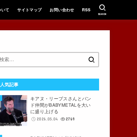
ついて
サイトマップ
お問い合わせ
RSS
SEARCH
検
索:
人気記事
キアヌ・リーブスさんとバン
ド仲間がBABYMETALを大い
に盛り上げる
2026.05.04
2769