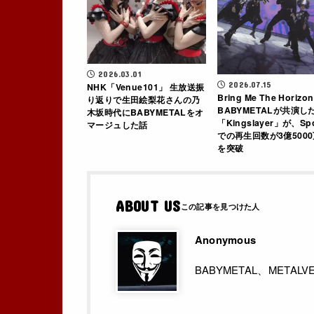
2026.03.01
2026.07.15
NHK「Venue101」 生放送振
Bring Me The Horizo
り返りで生田絵梨花さんの乃
BABYMETALが共演し
木坂時代にBABYMETALをオ
「Kingslayer」が、Spo
マージュした話
での再生回数が3億500
を突破
ABOUT US
Anonymous
BABYMETAL、MET