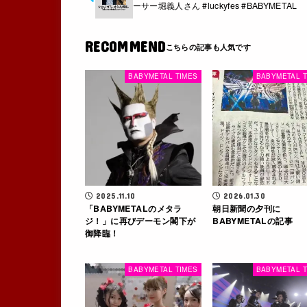
ーサー堀義人さん #luckyfes #BABYMETAL
RECOMMEND
BABYMETAL TIMES
BABYMETAL T
2025.11.10
2026.01.30
「BABYMETALのメタラ
朝日新聞の夕刊に
ジ！」に再びデーモン閣下が
BABYMETALの記事
御降臨！
BABYMETAL TIMES
BABYMETAL T