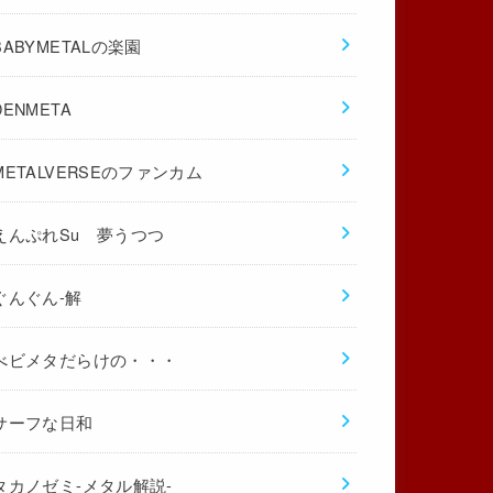
BABYMETALの楽園
DENMETA
METALVERSEのファンカム
えんぷれSu 夢うつつ
ぐんぐん-解
べビメタだらけの・・・
サーフな日和
タカノゼミ-メタル解説-