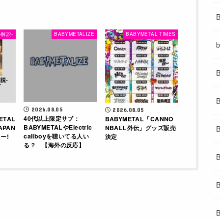
解説-
BABYMETALIZE
BABYMETAL TIMES
2026.08.05
2026.08.05
40代以上限定サブ：
ETAL
BABYMETAL「CANNO
BABYMETALやElectric
APAN
NBALL外伝」グッズ販売
callboyを聴いてる人い
ー!
決定
る？ 【海外の反応】