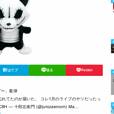
はてブ
送る
Pocket
ダー」着弾
れてたのが届いた。 コレ1月のライブのヤツだったっ
ZiEC8H — 十郎左衛門 (@jurozaemom) Ma…