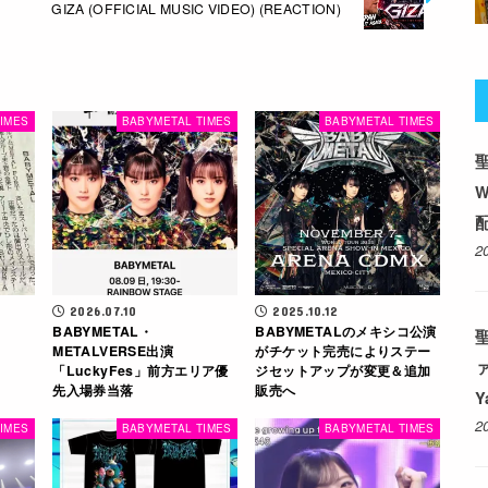
GIZA (OFFICIAL MUSIC VIDEO) (REACTION)
IMES
BABYMETAL TIMES
BABYMETAL TIMES
配
2
2026.07.10
2025.10.12
BABYMETAL・
BABYMETALのメキシコ公演
聖
METALVERSE出演
がチケット完売によりステー
「LuckyFes」前方エリア優
ジセットアップが変更＆追加
先入場券当落
販売へ
Y
2
IMES
BABYMETAL TIMES
BABYMETAL TIMES