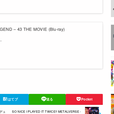
END – 43 THE MOVIE (Blu-ray)
ー
はてブ
送る
Pocket
ロデュ
SO NICE I PLAYED IT TWICE!! METALVERSE -