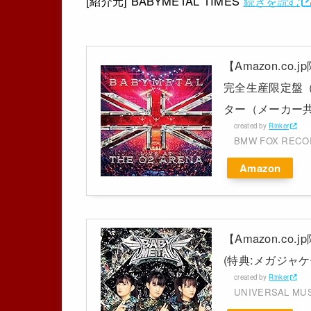
[紹介元] BABYMETAL TIMES
続きを読む
【Amazon.co.j
完全生産限定盤（B
ター（メーカー共通特
created by
Rinker
BMW FOX REC
Amazon
【Amazon.co
(特典:メガジャケ
created by
Rinker
UNIVERSAL MU