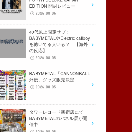
EDITION 開封レビュー!
2026.08.06
40代以上限定サブ：
BABYMETALやElectric callboy
を聴いてる人いる？ 【海外
の反応】
2026.08.05
BABYMETAL「CANNONBALL
外伝」グッズ販売決定
2026.08.05
タワーレコード新宿店にて
BABYMETALのパネル展が開
催中
2026.08.05