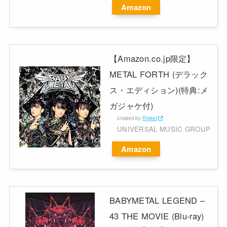
Amazon
【Amazon.co.jp限定】
METAL FORTH (デラック
ス・エディション)(特典:メ
ガジャケ付)
created by
Rinker
UNIVERSAL MUSIC GROUP
Amazon
BABYMETAL LEGEND –
43 THE MOVIE (Blu-ray)