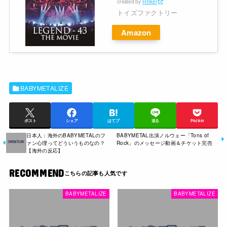
created by
Rinker
トイズファクトリー
Amazon
BABYMETALIZE
ポスト
シェア
はてブ
送る
Pocket
日本人：海外のBABYMETALのフ
BABYMETAL出演ノルウェー「Tons of
ァン心理ってどういうものなの？
Rock」のメッセージ動画＆チケット完売
【海外の反応】
RECOMMEND
BABYMETALIZE
BABYMETALIZE