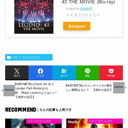
43 THE MOVIE (Blu-ray)
created by
Rinker
トイズファクトリー
Amazon
べビメタだらけの・・・
ポスト
シェア
はてブ
送る
Pocket
BABYMETALのfrom me to u
BABYMETALのコンサートの1番悲
(Jordan Fish Remix)が公
しい瞬間はなに？ 【海外の反応】
開 “Major Lazerのよりはいい”
【海外の反応】
RECOMMEND
べビメタだらけの・・・
べビメタだらけの・・・