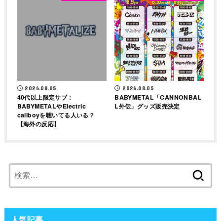
2026.08.05
2026.08.05
40代以上限定サブ：
BABYMETAL「CANNONBAL
BABYMETALやElectric
L外伝」グッズ販売決定
callboyを聴いてる人いる？
【海外の反応】
検
索:
人気記事