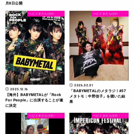
月8日公開
べビメタだらけの・・・
べビメタだらけの・・・
2026.02.01
2025.12.16
「BABYMETALのメタラジ！#57
【海外】BABYMETALが「Rock
メタトモ：中野信子」を聴いた結
For People」に出演することが遂
果
に決定
べビメタだらけの・・・
べビメタだらけの・・・