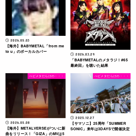
2026.05.03
【海外】BABYMETAL「from me
to u」のボーカルカバー
2026.03.29
「BABYMETALのメタラジ！#65
最終回」を聴いた結果
べビメタだらけの・・・
べビメタだらけの・・・
2025.12.27
【サマソニ】25周年「SUMMER
2026.05.08
【海外】METALVERSEがついに新
SONIC」来年は3DAYSで開催決定
曲をリリース！「GIZA」のMVは5