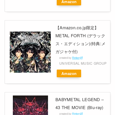
Amazon
【Amazon.co.jp限定】
METAL FORTH (デラック
ス・エディション)(特典:メ
ガジャケ付)
created by
Rinker
UNIVERSAL MUSIC GROUP
Amazon
BABYMETAL LEGEND –
43 THE MOVIE (Blu-ray)
created by
Rinker