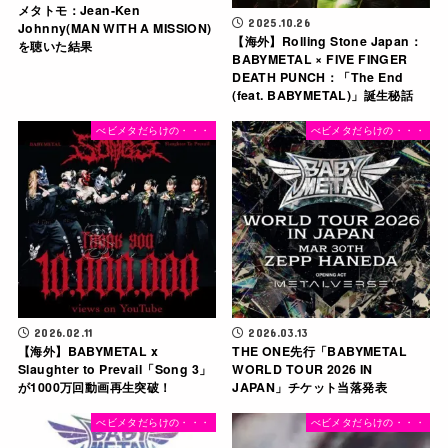
メタトモ：Jean-Ken
2025.10.26
Johnny(MAN WITH A MISSION)
【海外】Rolling Stone Japan：
を聴いた結果
BABYMETAL × FIVE FINGER
DEATH PUNCH：「The End
(feat. BABYMETAL)」誕生秘話
べビメタだらけの・・・
べビメタだらけの・・・
2026.02.11
2026.03.13
【海外】BABYMETAL x
THE ONE先行「BABYMETAL
Slaughter to Prevail「Song 3」
WORLD TOUR 2026 IN
が1000万回動画再生突破！
JAPAN」チケット当落発表
べビメタだらけの・・・
べビメタだらけの・・・