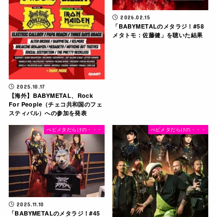
2026.02.15
「BABYMETALのメタラジ！#58
メタトモ：佐藤健」を聴いた結果
2025.10.17
【海外】BABYMETAL、Rock
For People（チェコ共和国のフェ
スティバル）への参加を発表
べビメタだらけの・・・
べビメタだらけの・・・
2025.11.10
「BABYMETALのメタラジ！#45