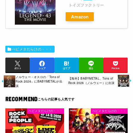
トイズファクトリー
Amazon
べビメタだらけの・・・
ポスト
シェア
はてブ
送る
Pocket
ノルウェー・オスロの「Tons of
【海外】BABYMETAL、Tons of
Rock 2026」にBABYMETALが出
Rock 2026（ノルウェー）に出演
演
RECOMMEND
べビメタだらけの・・・
べビメタだらけの・・・