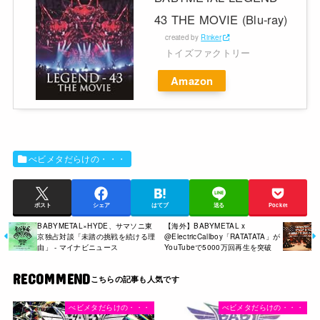
43 THE MOVIE (Blu-ray)
created by
Rinker
トイズファクトリー
Amazon
べビメタだらけの・・・
ポスト
シェア
はてブ
送る
Pocket
BABYMETAL×HYDE、サマソニ東
【海外】BABYMETAL x
京独占対談「未踏の挑戦を続ける理
‪@ElectricCallboy‬「RATATATA」が
由」 - マイナビニュース
YouTubeで5000万回再生を突破
RECOMMEND
べビメタだらけの・・・
べビメタだらけの・・・