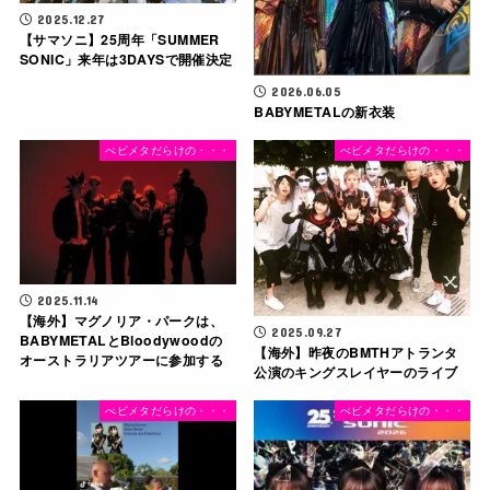
2025.12.27
【サマソニ】25周年「SUMMER
SONIC」来年は3DAYSで開催決定
2026.06.05
BABYMETALの新衣装
べビメタだらけの・・・
べビメタだらけの・・・
2025.11.14
【海外】マグノリア・パークは、
2025.09.27
BABYMETALとBloodywoodの
【海外】昨夜のBMTHアトランタ
オーストラリアツアーに参加する
公演のキングスレイヤーのライブ
べビメタだらけの・・・
べビメタだらけの・・・