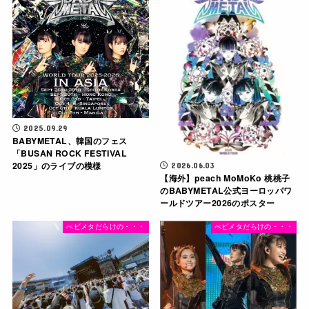
2025.09.29
BABYMETAL、韓国のフェス
「BUSAN ROCK FESTIVAL
2025」のライブの模様
2026.06.03
【海外】peach MoMoKo 桃桃子
のBABYMETAL公式ヨーロッパワ
ールドツアー2026のポスター
べビメタだらけの・・・
べビメタだらけの・・・