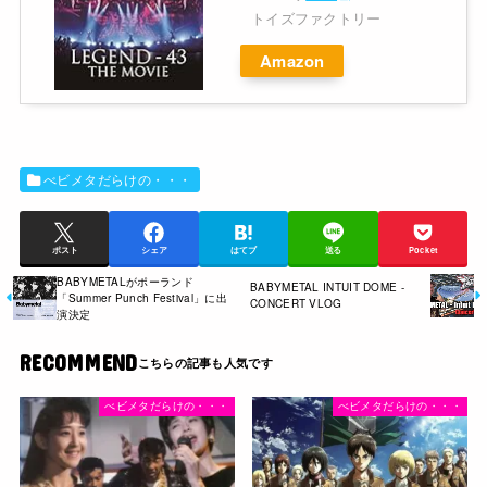
トイズファクトリー
Amazon
べビメタだらけの・・・
ポスト
シェア
はてブ
送る
Pocket
BABYMETALがポーランド
BABYMETAL INTUIT DOME -
「Summer Punch Festival」に出
CONCERT VLOG
演決定
RECOMMEND
べビメタだらけの・・・
べビメタだらけの・・・