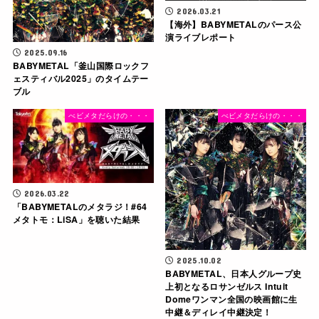
2026.03.21
【海外】BABYMETALのパース公
演ライブレポート
2025.09.16
BABYMETAL「釜山国際ロックフ
ェスティバル2025」のタイムテー
ブル
べビメタだらけの・・・
べビメタだらけの・・・
2026.03.22
「BABYMETALのメタラジ！#64
メタトモ：LiSA」を聴いた結果
2025.10.02
BABYMETAL、日本人グループ史
上初となるロサンゼルス Intuit
Domeワンマン全国の映画館に生
中継＆ディレイ中継決定！