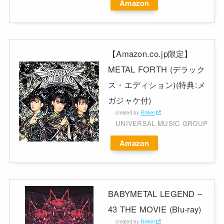
Amazon
【Amazon.co.jp限定】
METAL FORTH (デラック
ス・エディション)(特典:メ
ガジャケ付)
created by
Rinker
UNIVERSAL MUSIC GROUP
Amazon
BABYMETAL LEGEND –
43 THE MOVIE (Blu-ray)
created by
Rinker