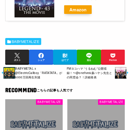
Amazon
BABYMETALIZE
ポスト
シェア
はてブ
送る
Pocket
BABYMETAL x
FMヨコハマ “うるねむ”公開収
‪@ElectricCallboy‬「RATATATA」が
録！〜@​onefive&森ハヤシ先生と
6000万回再生到達
の同窓会？！詳細発表
RECOMMEND
BABYMETALIZE
BABYMETALIZE