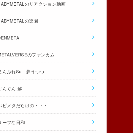
BABYMETALのリアクション動画
BABYMETALの楽園
DENMETA
METALVERSEのファンカム
えんぷれSu 夢うつつ
ぐんぐん-解
べビメタだらけの・・・
サーフな日和