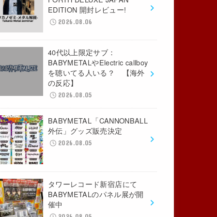
EDITION 開封レビュー!
2026.08.06
40代以上限定サブ：
BABYMETALやElectric callboy
を聴いてる人いる？ 【海外
の反応】
2026.08.05
BABYMETAL「CANNONBALL
外伝」グッズ販売決定
2026.08.05
タワーレコード新宿店にて
BABYMETALのパネル展が開
催中
2026.08.05