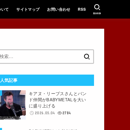
ついて
サイトマップ
お問い合わせ
RSS
SEARCH
検
索:
人気記事
キアヌ・リーブスさんとバン
ド仲間がBABYMETALを大い
に盛り上げる
2026.05.04
2784