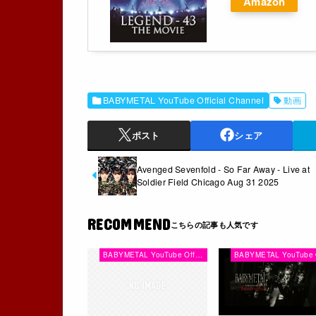
Amazon
BABYMETAL YouTube Official Channel
動画
ポスト
シェア
Avenged Sevenfold - So Far Away - Live at
Soldier Field Chicago Aug 31 2025
RECOMMEND
BABYMETAL YouTube Official Channel