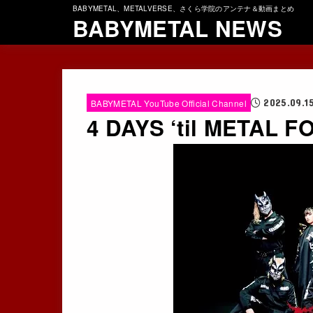
BABYMETAL、METALVERSE、さくら学院のアンテナ＆動画まとめ
BABYMETAL NEWS
2025.09.1
BABYMETAL YouTube Official Channel
4 DAYS ‘til METAL 