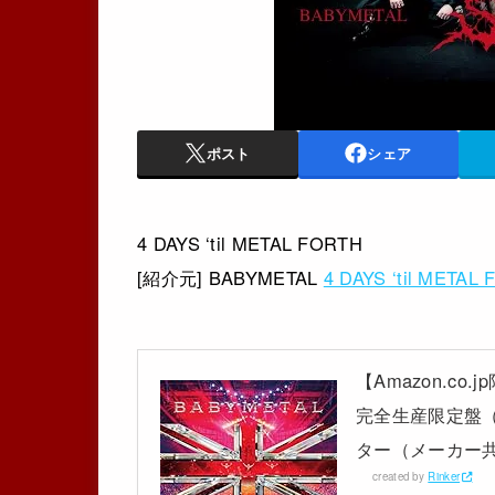
ポスト
シェア
4 DAYS ‘til METAL FORTH
[紹介元] BABYMETAL
4 DAYS ‘til METAL
【Amazon.co.j
完全生産限定盤（B
ター（メーカー共通特
created by
Rinker