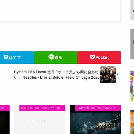
はてブ
送る
Pocket
System Of A Down 空耳「ホーラ天ぷら間に合わな
い」 Needles - Live at Soldier Field Chicago 2025
BABYMETAL YouTube Official Channel
BABYMETAL YouTube Official Channel
BABYMETAL YouTube Official Channel