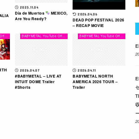
2025.11.04
Día de Muertos
MEXICO,
2026.04.06
ALIA
Are You Ready?
DEAD POP FESTiVAL 2026
– RECAP MOVIE
BABYMETAL YouTube Official Channel
BABYMETAL YouTube Official Channel
BABYMETAL YouTube Official Channel
E
2
ORTH
2026.04.07
2026.04.11
#BABYMETAL – LIVE AT
BABYMETAL NORTH
E
INTUIT DOME Trailer
AMERICA 2026 TOUR –
#Shorts
Trailer
T
収
ー
2