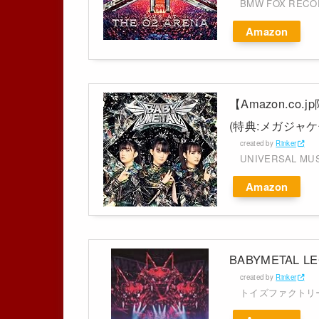
BMW FOX REC
Amazon
【Amazon.co
(特典:メガジャケ
created by
Rinker
UNIVERSAL MU
Amazon
BABYMETAL LEG
created by
Rinker
トイズファクトリ