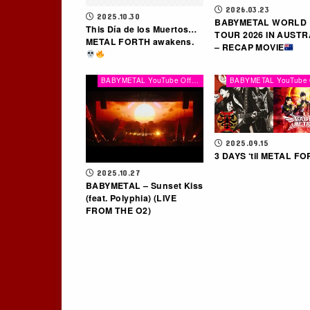
2026.03.23
2025.10.30
BABYMETAL WORLD
This Día de los Muertos…
TOUR 2026 IN AUSTR
METAL FORTH awakens.
– RECAP MOVIE
BABYMETAL YouTube Official Channel
2025.09.15
3 DAYS ‘til METAL F
2025.10.27
BABYMETAL – Sunset Kiss
(feat. Polyphia) (LIVE
FROM THE O2)