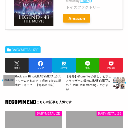
created by
Rinker
トイズファクトリー
Amazon
BABYMETALIZE
ポスト
シェア
はてブ
送る
Pocket
Rock am RingのBABYMETALがス
【海外】@onefiveの新しいビジュ
トリームされるぞ + @onefiveの新
アライザーの最後にBABYMETAL
曲にドキモ？ 【海外の反応】
の『Doki Doki Morning』の予告
が…
RECOMMEND
BABYMETALIZE
BABYMETALIZE