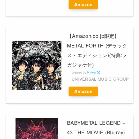
Amazon
【Amazon.co.jp限定】
METAL FORTH (デラック
ス・エディション)(特典:メ
ガジャケ付)
created by
Rinker
UNIVERSAL MUSIC GROUP
Amazon
BABYMETAL LEGEND –
43 THE MOVIE (Blu-ray)