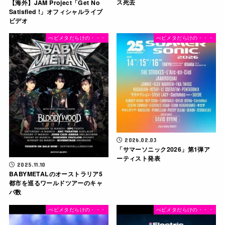
ス死去
【海外】JAM Project「Get No
Satisfied !」オフィシャルライブ
ビデオ
べビメタだらけの・・・
べビメタだらけの・・・
2026.02.03
「サマーソニック2026」第1弾ア
ーティスト発表
2025.11.10
BABYMETALのオーストラリア5
都市を巡るワールドツアーのキャ
パ数
べビメタだらけの・・・
べビメタだらけの・・・