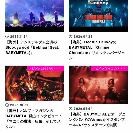
2025.11.24
2026.04.22
【海外】アムステルダム公演の
【海外】Electric Callboyの
Bloodywood「Bekhauf (feat.
BABYMETAL「Gimme
BABYMETAL)」
Chocolate」リミックスバージョ
ン
べビメタだらけの・・・
べビメタだらけの・・・
2025.10.21
2026.07.04
【海外】パルプ・マガジンの
【海外】BABYMETALとオープニ
BABYMETAL独占インタビュー：
ングバンドのVenusがイスタンブ
「マニラの魔法、狂気、そしてメ
ールのバックステージで共演
タル」