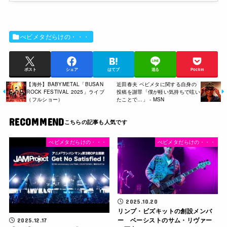
べビメタだらけの・・・
ポスト
シェア
はてブ
送る
Pocket
【海外】BABYMETAL「BUSAN
近田春夫 ベビメタに関する自身の
ROCK FESTIVAL 2025」ライブ
投稿を謝罪「僕が軽い気持ちで呟い
（フルショー）
たことで…」 - MSN
RECOMMEND
べビメタだらけの・・・
べビメタだらけの・・・
2025.10.20
リンプ・ビズキットの創設メンバ
ー ベーシストのサム・リヴァー
2025.12.17