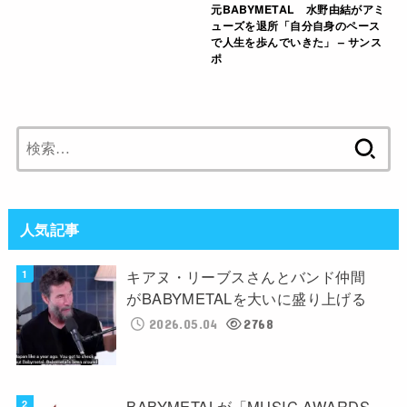
元BABYMETAL 水野由結がアミ
ューズを退所「自分自身のペース
で人生を歩んでいきた」 – サンス
ポ
検
索:
人気記事
キアヌ・リーブスさんとバンド仲間
がBABYMETALを大いに盛り上げる
2026.05.04
2768
BABYMETALが「MUSIC AWARDS