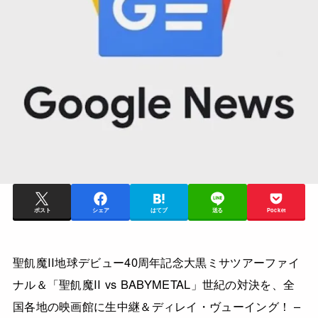
ポスト
シェア
はてブ
送る
Pocket
聖飢魔II地球デビュー40周年記念大黒ミサツアーファイ
ナル＆「聖飢魔II vs BABYMETAL」世紀の対決を、全
国各地の映画館に生中継＆ディレイ・ヴューイング！ –