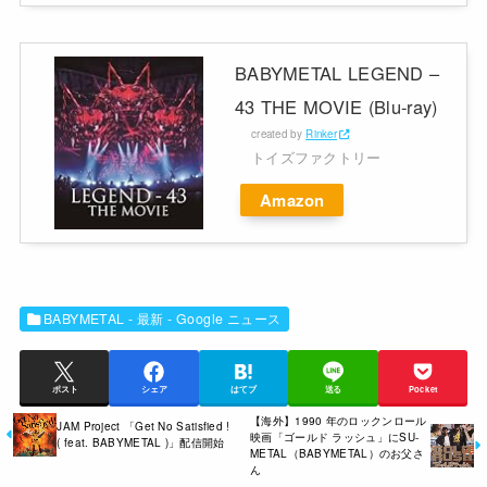
BABYMETAL LEGEND –
43 THE MOVIE (Blu-ray)
created by
Rinker
トイズファクトリー
Amazon
BABYMETAL - 最新 - Google ニュース
ポスト
シェア
はてブ
送る
Pocket
【海外】1990 年のロックンロール
JAM Project 「Get No Satisfied !
映画「ゴールド ラッシュ」にSU-
( feat. BABYMETAL )」配信開始
METAL（BABYMETAL）のお父さ
ん