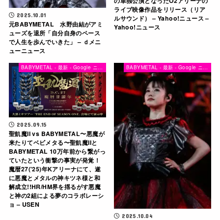
の単独公演となったO2アリーナの
ライブ映像作品をリリース（リア
2025.10.01
ルサウンド） – Yahoo!ニュース –
元BABYMETAL 水野由結がアミ
Yahoo!ニュース
ューズを退所「自分自身のペース
で人生を歩んでいきた」 – ｄメニ
ューニュース
BABYMETAL - 最新 - Google ニュース
BABYMETAL - 最新 - Google ニュース
2025.09.15
聖飢魔II vs BABYMETAL〜悪魔が
来たりてベビメタる〜聖飢魔IIと
BABYMETAL 10万年前から繋がっ
ていたという衝撃の事実が発覚！
魔暦27('25)年Kアリーナにて、遂
に悪魔とメタルの神キツネ様と和
解成立!!HR/HM界を揺るがす悪魔
と神の2組による夢のコラボレーシ
ョ – USEN
2025.10.04