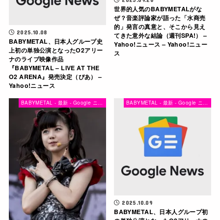
世界的人気のBABYMETALがな
ぜ？音楽評論家が語った「水商売
的」発言の真意と、そこから見え
2025.10.08
てきた意外な結論（週刊SPA!） –
BABYMETAL、日本人グループ史
Yahoo!ニュース – Yahoo!ニュー
上初の単独公演となったO2アリー
ス
ナのライブ映像作品
『BABYMETAL – LIVE AT THE
O2 ARENA』発売決定（ぴあ） –
Yahoo!ニュース
BABYMETAL - 最新 - Google ニュース
BABYMETAL - 最新 - Google ニュース
2025.10.09
BABYMETAL、日本人グループ初