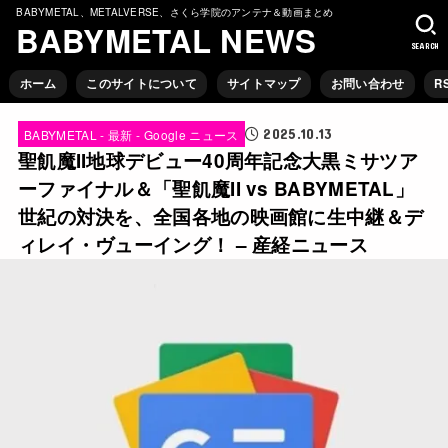
BABYMETAL、METALVERSE、さくら学院のアンテナ＆動画まとめ
BABYMETAL NEWS
SEARCH
ホーム
このサイトについて
サイトマップ
お問い合わせ
R
2025.10.13
BABYMETAL - 最新 - Google ニュース
聖飢魔II地球デビュー40周年記念大黒ミサツア
ーファイナル＆「聖飢魔II vs BABYMETAL」
世紀の対決を、全国各地の映画館に生中継＆デ
ィレイ・ヴューイング！ – 産経ニュース