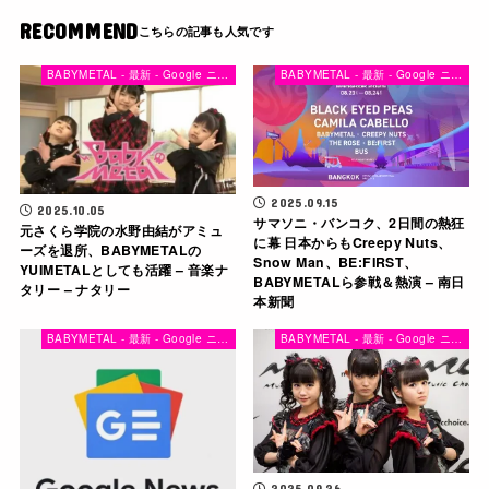
RECOMMEND
BABYMETAL - 最新 - Google ニュース
BABYMETAL - 最新 - Google ニュース
2025.09.15
2025.10.05
サマソニ・バンコク、2日間の熱狂
元さくら学院の水野由結がアミュ
に幕 日本からもCreepy Nuts、
ーズを退所、BABYMETALの
Snow Man、BE:FIRST、
YUIMETALとしても活躍 – 音楽ナ
BABYMETALら参戦＆熱演 – 南日
タリー – ナタリー
本新聞
BABYMETAL - 最新 - Google ニュース
BABYMETAL - 最新 - Google ニュース
2025.09.26