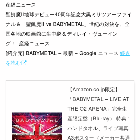
産経ニュース
聖飢魔II地球デビュー40周年記念大黒ミサツアーファイ
ナル＆「聖飢魔II vs BABYMETAL」世紀の対決を、全
国各地の映画館に生中継＆ディレイ・ヴューイン
グ！ 産経ニュース
[紹介元] BABYMETAL – 最新 – Google ニュース
続き
を読む
【Amazon.co.jp限定】
「BABYMETAL – LIVE AT
THE O2 ARENA」完全生
産限定盤（Blu-ray） 特典 :
ハンドタオル、ライブ写真
A3ポスター（メーカー共通