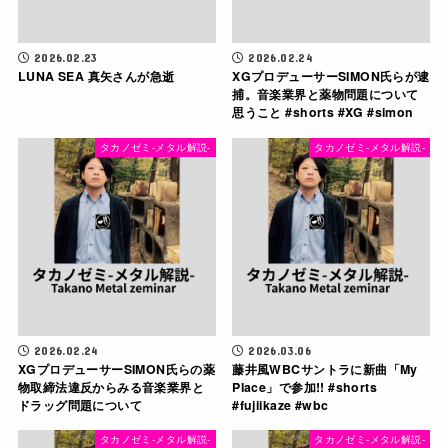
2026.02.23
2026.02.24
LUNA SEA 真矢さんが急逝
XGプロデューサーSIMON氏らが逮
捕。音楽業界と薬物問題について
思うこと #shorts #XG #simon
タカノゼミ-メタル解説-
タカノゼミ-メタル解説-
2026.02.24
2026.03.06
XGプロデューサーSIMON氏らの薬
藤井風WBCサントラに新曲「My
物取締法違反からみる音楽業界と
Place」で参加!! #shorts
ドラッグ問題について
#fujiikaze #wbc
タカノゼミ-メタル解説-
タカノゼミ-メタル解説-