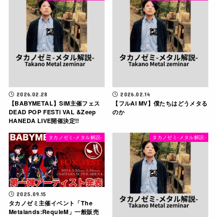
2026.02.28
2026.02.14
【BABYMETAL】SiM主催フェス
【フルAI MV】僕たちはどうメタる
DEAD POP FESTi VAL &Zeep
のか
HANEDA LIVE開催決定!!
タカノゼミ-メタル解説-
タカノゼミ-メタル解説-
2025.09.15
タカノゼミ主催イベント「The
Metalands:RequIeM」一般販売