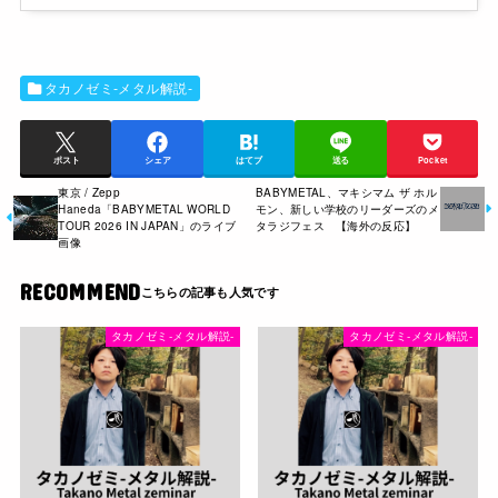
タカノゼミ-メタル解説-
ポスト
シェア
はてブ
送る
Pocket
東京 / Zepp
BABYMETAL、マキシマム ザ ホル
Haneda「BABYMETAL WORLD
モン、新しい学校のリーダーズのメ
TOUR 2026 IN JAPAN」のライブ
タラジフェス 【海外の反応】
画像
RECOMMEND
タカノゼミ-メタル解説-
タカノゼミ-メタル解説-