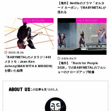
【海外】Netflixのドラマ「オルタ
ード カーボン」でBABYMETALが
流れる
べビメタだらけの・・・
べビメタだらけの・・・
2025.10.26
「BABYMETALのメタラジ！#43
2026.06.17
メタトモ：Jean-Ken
【海外】「Rock for People
Johnny(MAN WITH A MISSION)
2026」でのBABYMETALのフルシ
を聴いた結果
ョーのクローズアップ映像
ABOUT US