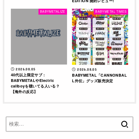
EDITION 開封レビュー!
BABYMETALIZE
BABYMETAL TIMES
2026.08.05
2026.08.05
40代以上限定サブ：
BABYMETAL「CANNONBAL
BABYMETALやElectric
L外伝」グッズ販売決定
callboyを聴いてる人いる？
【海外の反応】
検
索: