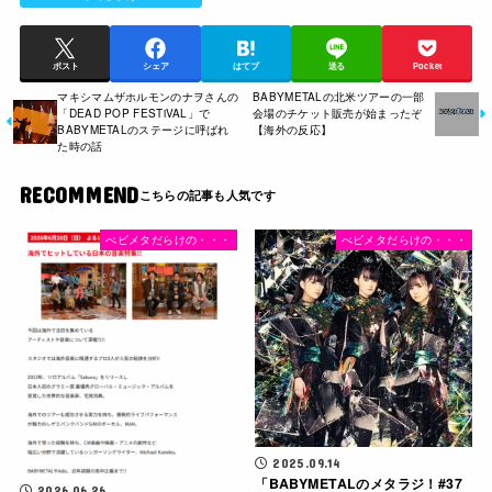
ポスト
シェア
はてブ
送る
Pocket
マキシマムザホルモンのナヲさんの
BABYMETALの北米ツアーの一部
「DEAD POP FESTiVAL」で
会場のチケット販売が始まったぞ
BABYMETALのステージに呼ばれ
【海外の反応】
た時の話
RECOMMEND
べビメタだらけの・・・
べビメタだらけの・・・
2025.09.14
「BABYMETALのメタラジ！#37
2026.06.26