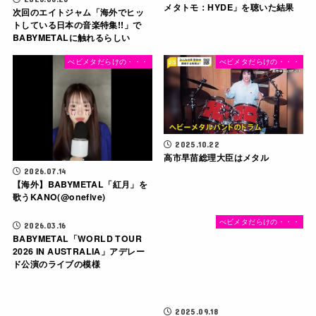
メタトモ：HYDE」を聴いた結果
次回のエイトジャム「海外でヒッ
トしている日本の音楽特集!!」で
BABYMETALに触れるらしい
べビメタだらけの・・・
べビメタだらけの・・・
2025.10.22
高市早苗総理大臣はメタル
2026.07.14
【海外】BABYMETAL「紅月」を
歌うKANO(@onefive)
べビメタだらけの・・・
べビメタだらけの・・・
2026.03.16
BABYMETAL「WORLD TOUR
2026 IN AUSTRALIA」アデレー
ド公演のライブの模様
2025.09.18