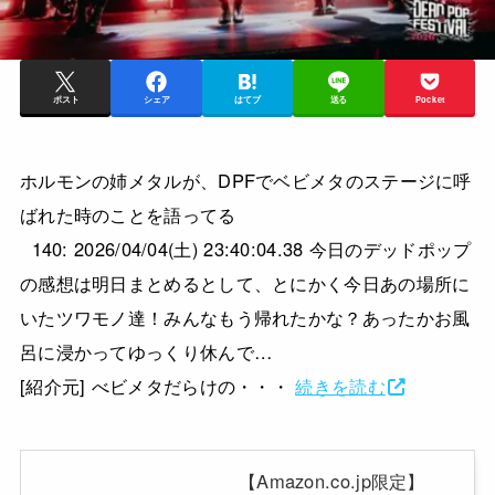
ポスト
シェア
はてブ
送る
Pocket
ホルモンの姉メタルが、DPFでベビメタのステージに呼
ばれた時のことを語ってる
140: 2026/04/04(土) 23:40:04.38 今日のデッドポップ
の感想は明日まとめるとして、とにかく今日あの場所に
いたツワモノ達！みんなもう帰れたかな？あったかお風
呂に浸かってゆっくり休んで…
[紹介元] べビメタだらけの・・・
続きを読む
【Amazon.co.jp限定】