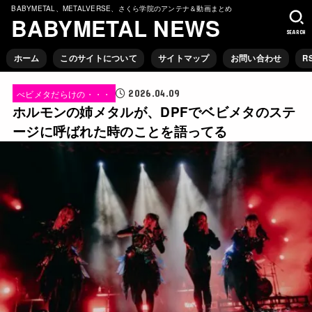
BABYMETAL、METALVERSE、さくら学院のアンテナ＆動画まとめ
BABYMETAL NEWS
SEARCH
ホーム
このサイトについて
サイトマップ
お問い合わせ
R
2026.04.09
べビメタだらけの・・・
ホルモンの姉メタルが、DPFでベビメタのステ
ージに呼ばれた時のことを語ってる