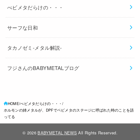
べビメタだらけの・・・
サーフな日和
タカノゼミ-メタル解説-
フジさんのBABYMETALブログ
HOME
べビメタだらけの・・・
ホルモンの姉メタルが、DPFでベビメタのステージに呼ばれた時のことを語
ってる
© 2026
BABYMETAL NEWS
All Rights Reserved.