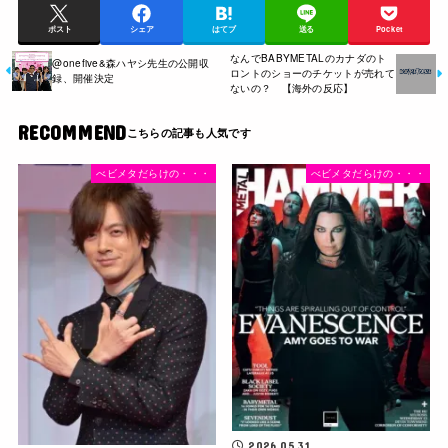
ポスト
シェア
はてブ
送る
Pocket
なんでBABYMETALのカナダのト
@​onefive&森ハヤシ先生の公開収
ロントのショーのチケットが売れて
録、開催決定
ないの？ 【海外の反応】
RECOMMEND
べビメタだらけの・・・
べビメタだらけの・・・
2026.05.31