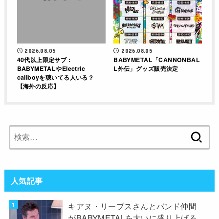
2026.08.05
2026.08.05
40代以上限定サブ：
BABYMETAL「CANNONBAL
BABYMETALやElectric
L外伝」グッズ販売決定
callboyを聴いてる人いる？
【海外の反応】
検
索:
人気記事
キアヌ・リーブスさんとバンド仲間
がBABYMETALを大いに盛り上げる