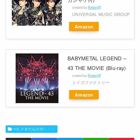
created by
Rinker
UNIVERSAL MUSIC GROUP
Amazon
BABYMETAL LEGEND –
43 THE MOVIE (Blu-ray)
created by
Rinker
トイズファクトリー
Amazon
べビメタだらけの・・・