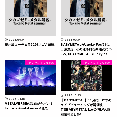
2026.04.14
2026.03.14
藤井風コーチェラ2026スゴさ解説
BABYMETALがLucky Fes’26に
出演決定!!その運命的な共通点につ
いて #BABYMETAL #luckyfes
タカノゼミ-メタル解説-
タカノゼミ-メタル解説-
2025.10.03
2025.09.15
【BABYMETAL】11月に日本での
METALVERSEの現在がヤバい！
ライブビューイングが開催決
#shorts #metalverse #音楽
定!!BABYMETAL L.A公演LVの詳
細情報まとめ!