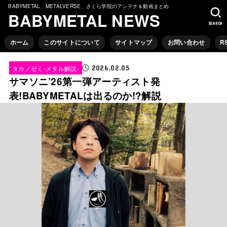
BABYMETAL、METALVERSE、さくら学院のアンテナ＆動画まとめ
BABYMETAL NEWS
SEARCH
ホーム
このサイトについて
サイトマップ
お問い合わせ
R
2026.02.05
タカノゼミ-メタル解説-
サマソニ’26第一弾アーティスト発
表!BABYMETALは出るのか!?解説