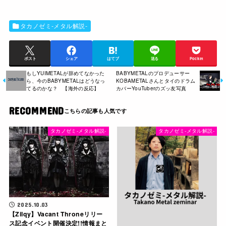
タカノゼミ-メタル解説-
ポスト
シェア
はてブ
送る
Pocket
もしYUIMETALが辞めてなかった
BABYMETALのプロデューサー
ら、今のBABYMETALはどうなっ
KOBAMETALさんとタイのドラム
てるのかな？ 【海外の反応】
カバーYouTuberのズッ友写真
RECOMMEND
タカノゼミ-メタル解説-
タカノゼミ-メタル解説-
2025.10.03
【Zilqy】Vacant Throneリリー
ス記念イベント開催決定!!情報まと