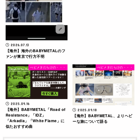
2026.07.13
【海外】海外のBABYMETALのフ
ァンが東京で行方不明
べビメタだらけの・・・
べビメタだらけの・・・
2025.09.16
【海外】BABYMETAL「Road of
2025.09.18
Resistance」「IDZ」
【海外】BABYMETAL、よりヘビ
「Arkadia」「White Flame」に
ーな旅について語る
似たおすすめ曲