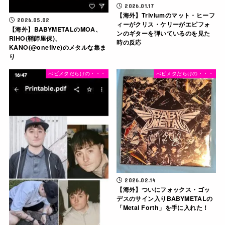
2026.01.17
【海外】Triviumのマット・ヒーフ
2026.05.02
ィーがクリス・ケリーがエピフォ
【海外】BABYMETALのMOA、
ンのギターを弾いているのを見た
RIHO(鞘師里保)、
時の反応
KANO(@onefive)のメタルな集ま
り
べビメタだらけの・・・
べビメタだらけの・・・
2026.02.14
【海外】ついにフォックス・ゴッ
デスのサイン入りBABYMETALの
「Metal Forth」を手に入れた！