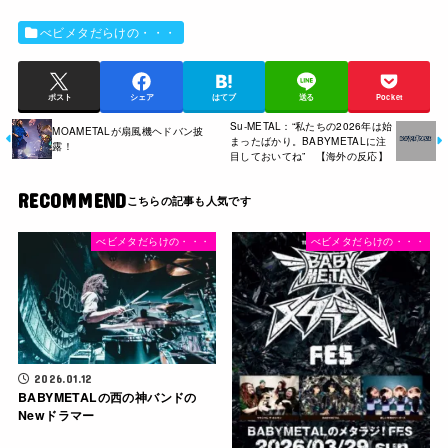
べビメタだらけの・・・
ポスト
シェア
はてブ
送る
Pocket
Su-METAL：“私たちの2026年は始
MOAMETALが扇風機ヘドバン披
まったばかり。BABYMETALに注
露！
目しておいてね” 【海外の反応】
RECOMMEND
べビメタだらけの・・・
べビメタだらけの・・・
2026.01.12
BABYMETALの西の神バンドの
Newドラマー