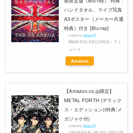
産限定盤（Blu-ray） 特典 :
ハンドタオル、ライブ写真
A3ポスター（メーカー共通
特典）付き [Blu-ray]
created by
Rinker
BMW FOX RECORDS / アミ
ューズ
Amazon
【Amazon.co.jp限定】
METAL FORTH (デラック
ス・エディション)(特典:メ
ガジャケ付)
created by
Rinker
UNIVERSAL MUSIC GROUP