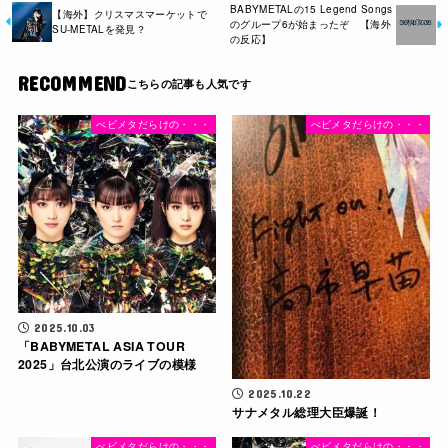
BABYMETALの15 Legend Songs
【海外】クリスマスマーケットで
のグループ6が始まったぞ 【海外
SU-METALを発見？
の反応】
RECOMMEND
べビメタだらけの・・・
べビメタだらけの・・・
2025.10.03
「BABYMETAL ASIA TOUR
2025」台北公演のライブの模様
2025.10.22
サナメタル総理大臣爆誕！
べビメタだらけの・・・
べビメタだらけの・・・