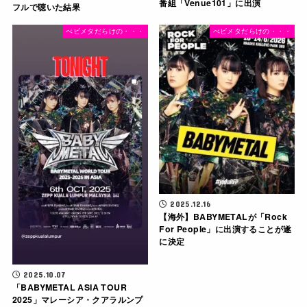
番組「Venue101」に出演
フルで聴いた結果
べビメタだらけの・・・
べビメタだらけの・・・
2025.12.16
【海外】BABYMETALが「Rock
For People」に出演することが遂
に決定
2025.10.07
「BABYMETAL ASIA TOUR
2025」マレーシア・クアラルンプ