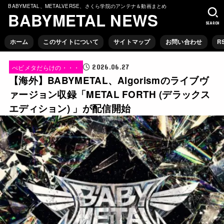
BABYMETAL、METALVERSE、さくら学院のアンテナ＆動画まとめ
BABYMETAL NEWS
SEARCH
ホーム
このサイトについて
サイトマップ
お問い合わせ
R
2026.06.27
べビメタだらけの・・・
【海外】BABYMETAL、Algorismのライブヴ
ァージョン収録「METAL FORTH (デラックス
エディション) 」が配信開始