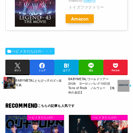
created by
Rinker
トイズファクトリー
Amazon
べビメタだらけの・・・
ポスト
シェア
はてブ
送る
Pocket
BABYMETALワールドツアー
BABYMETALとちびっ子のズッ友
2026 ヨーロッパレグ10日目
写真
Tons of Rock ノルウェー 【海
外の反応】
RECOMMEND
べビメタだらけの・・・
べビメタだらけの・・・