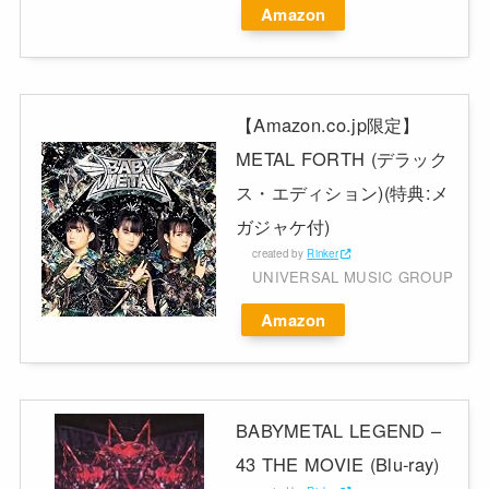
Amazon
【Amazon.co.jp限定】
METAL FORTH (デラック
ス・エディション)(特典:メ
ガジャケ付)
created by
Rinker
UNIVERSAL MUSIC GROUP
Amazon
BABYMETAL LEGEND –
43 THE MOVIE (Blu-ray)