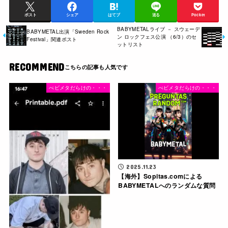
ポスト
シェア
はてブ
送る
Pocket
BABYMETALライブ － スウェーデ
BABYMETAL出演「Sweden Rock
ン ロックフェス公演 （6/3）のセ
Festival」関連ポスト
ットリスト
RECOMMEND
べビメタだらけの・・・
べビメタだらけの・・・
2025.11.23
【海外】Sopitas.comによる
BABYMETALへのランダムな質問