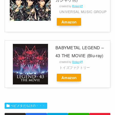
created by
Rinker
UNIVERSAL MUSIC GROUP
Amazon
BABYMETAL LEGEND –
43 THE MOVIE (Blu-ray)
created by
Rinker
トイズファクトリー
Amazon
べビメタだらけの・・・