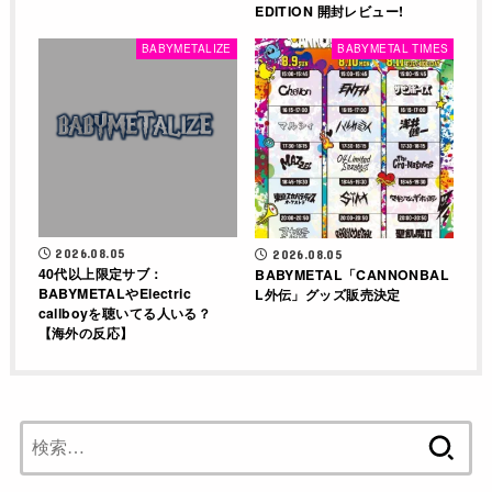
EDITION 開封レビュー!
BABYMETALIZE
BABYMETAL TIMES
2026.08.05
2026.08.05
40代以上限定サブ：
BABYMETAL「CANNONBAL
BABYMETALやElectric
L外伝」グッズ販売決定
callboyを聴いてる人いる？
【海外の反応】
検
索: