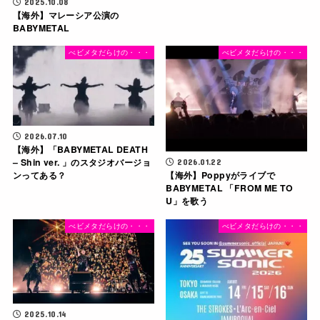
2025.10.08
【海外】マレーシア公演の
BABYMETAL
べビメタだらけの・・・
べビメタだらけの・・・
2026.07.10
【海外】「BABYMETAL DEATH
– Shin ver. 」のスタジオバージョ
2026.01.22
ンってある？
【海外】Poppyがライブで
BABYMETAL 「FROM ME TO
U」を歌う
べビメタだらけの・・・
べビメタだらけの・・・
2025.10.14