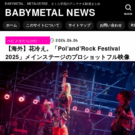
BABYMETAL、METALVERSE、さくら学院のアンテナ＆動画まとめ
BABYMETAL NEWS
SEARCH
ホーム
このサイトについて
サイトマップ
お問い合わせ
R
2026.06.04
べビメタだらけの・・・
【海外】花冷え。「Pol’and’Rock Festival
2025」メインステージのプロショットフル映像