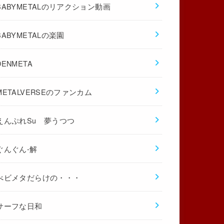
BABYMETALのリアクション動画
BABYMETALの楽園
DENMETA
METALVERSEのファンカム
えんぷれSu 夢うつつ
ぐんぐん-解
べビメタだらけの・・・
サーフな日和