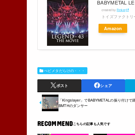
BABYMETAL LEG
created by
Rinker
トイズファクトリ
Amazon
べビメタだらけの・・・
ポスト
シェア
「Kingslayer」でBABYMETALの振り付けで
BMTHのダンサー
RECOMMEND