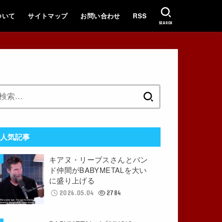
ついて
サイトマップ
お問い合わせ
RSS
SEARCH
検
索:
人気記事
キアヌ・リーブスさんとバン
ド仲間がBABYMETALを大い
に盛り上げる
2026.05.04
2784