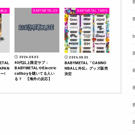
解説-
BABYMETALIZE
BABYMETAL TIMES
2026.08.05
2026.08.05
40代以上限定サブ：
ETAL
BABYMETAL「CANNO
BABYMETALやElectric
APAN
NBALL外伝」グッズ販売
callboyを聴いてる人い
ー!
決定
る？ 【海外の反応】