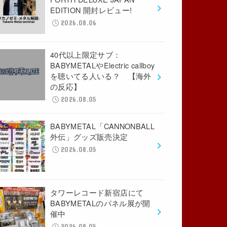
EDITION 開封レビュー!
2026.08.06
40代以上限定サブ：
BABYMETALやElectric callboy
を聴いてる人いる？ 【海外
の反応】
2026.08.05
BABYMETAL「CANNONBALL
外伝」グッズ販売決定
2026.08.05
タワーレコード新宿店にて
BABYMETALのパネル展が開
催中
2026.08.05