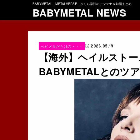
BABYMETAL、METALVERSE、さくら学院のアンテナ＆動画まとめ
BABYMETAL NEWS
2026.05.19
べビメタだらけの・・・
【海外】ヘイルストー
BABYMETALとの