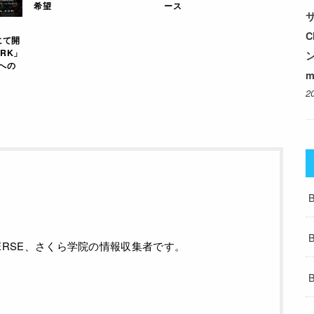
希望
ース
サ
にて開
ARK」
」への
m
2
ALVERSE、さくら学院の情報収集者です。