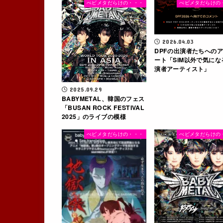
べビメタだらけの・・・
べビメタだらけの
2026.04.03
DPFの出演者たちへの
ート「SiM以外で気にな
演者アーティスト」
2025.09.29
BABYMETAL、韓国のフェス
「BUSAN ROCK FESTIVAL
2025」のライブの模様
べビメタだらけの・・・
べビメタだらけの