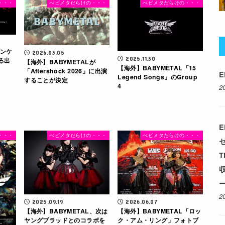
・・・
べビメタだらけの・・・
べビメタだらけの・・・
アンケ
2026.03.05
2025.11.30
る出
【海外】BABYMETALが
【海外】BABYMETAL「15
「Aftershock 2026」に出演
E
Legend Songs」のGroup
することが決定
4
2
E
・・・
べビメタだらけの・・・
べビメタだらけの・・・
T
収
ー
2
2025.09.19
2026.06.07
【海外】BABYMETAL、次は
【海外】BABYMETAL「ロッ
ヤングブラッドとのコラボを
ク・アム・リング」フォトブ