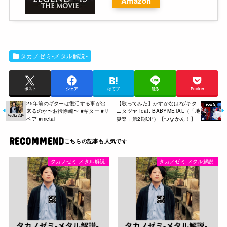
Amazon
タカノゼミ-メタル解説-
ポスト
シェア
はてブ
送る
Pocket
25年前のギターは復活する事が出
【歌ってみた】かすかなはな/キタ
来るのか〜お掃除編〜 #ギター #リ
ニタツヤ feat. BABYMETAL（「地
ペア #metal
獄楽」第2期OP）【つなかん！】
RECOMMEND
タカノゼミ-メタル解説-
タカノゼミ-メタル解説-