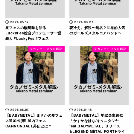
2026.05.14
2026.05.23
夏フェスの醍醐味を語る
花冷え。解説〜無名？世界的人気
LuckyFes総合プロデューサー堀
のガールズメタルコアバンド〜
義人 #LuckyFes #フェス
タカノゼミ-メタル解説-
タカノゼミ-メタル解説-
2026.06.03
2026.01.15
【BABYMETAL】まさかの夏フェ
【BABYMETAL】地獄楽主題歌
ス追加出演!! 屋内フェス
「かすかなはな/キタニタツヤ
CANNONBALL外伝とは？
feat.BABYMETAL」リリース
&LEGEND METAL FORTHライ