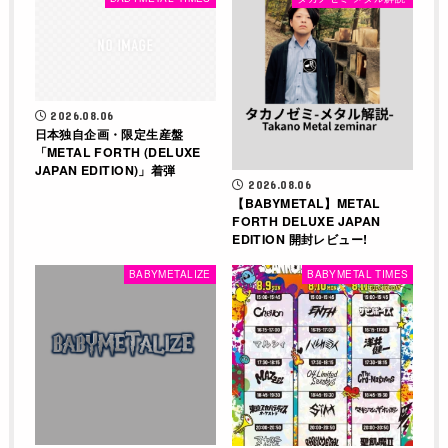
2026.08.06
日本独自企画・限定生産盤
「METAL FORTH (DELUXE
JAPAN EDITION)」着弾
2026.08.06
【BABYMETAL】METAL
FORTH DELUXE JAPAN
EDITION 開封レビュー!
BABYMETALIZE
BABYMETAL TIMES