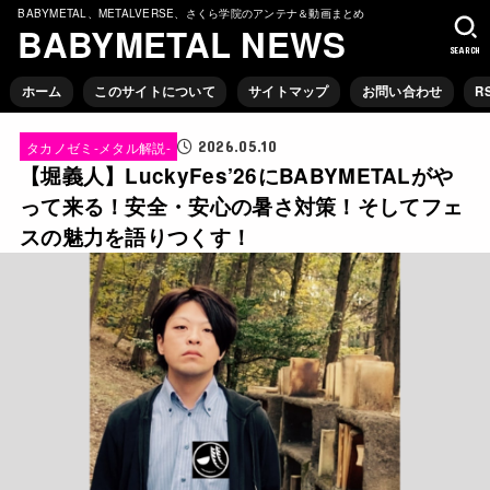
BABYMETAL、METALVERSE、さくら学院のアンテナ＆動画まとめ
BABYMETAL NEWS
SEARCH
ホーム
このサイトについて
サイトマップ
お問い合わせ
R
2026.05.10
タカノゼミ-メタル解説-
【堀義人】LuckyFes’26にBABYMETALがや
って来る！安全・安心の暑さ対策！そしてフェ
スの魅力を語りつくす！