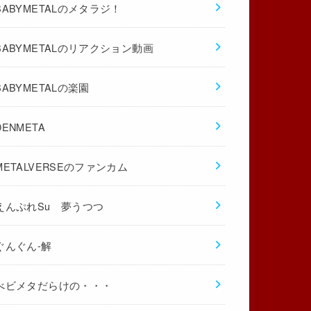
BABYMETALのメタラジ！
BABYMETALのリアクション動画
BABYMETALの楽園
DENMETA
METALVERSEのファンカム
えんぷれSu 夢うつつ
ぐんぐん-解
べビメタだらけの・・・