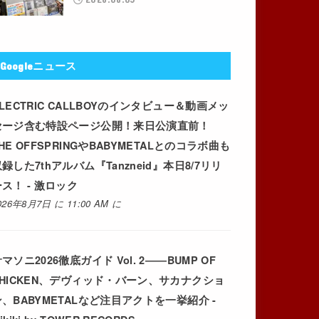
Googleニュース
LECTRIC CALLBOYのインタビュー＆動画メッ
セージ含む特設ページ公開！来日公演直前！
HE OFFSPRINGやBABYMETALとのコラボ曲も
録した7thアルバム『Tanzneid』本日8/7リリ
ス！ - 激ロック
026年8月7日 に 11:00 AM に
マソニ2026徹底ガイド Vol. 2――BUMP OF
CHICKEN、デヴィッド・バーン、サカナクショ
ン、BABYMETALなど注目アクトを一挙紹介 -