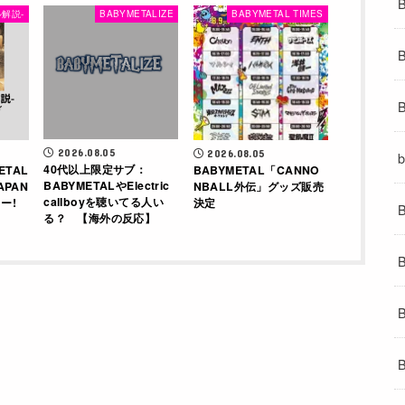
解説-
BABYMETALIZE
BABYMETAL TIMES
2026.08.05
2026.08.05
40代以上限定サブ：
ETAL
BABYMETAL「CANNO
BABYMETALやElectric
APAN
NBALL外伝」グッズ販売
callboyを聴いてる人い
ー!
決定
る？ 【海外の反応】