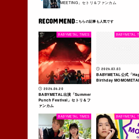
MEETING」セトリ＆ファンカム
RECOMMEND
BABYMETAL TIMES
BABYMETAL T
2026.03.03
BABYMETAL公式「Ha
Birthday MOMOMETA
2026.06.20
BABYMETAL出演「Summer
Punch Festival」セトリ＆フ
ァンカム
BABYMETAL TIMES
BABYMETAL T