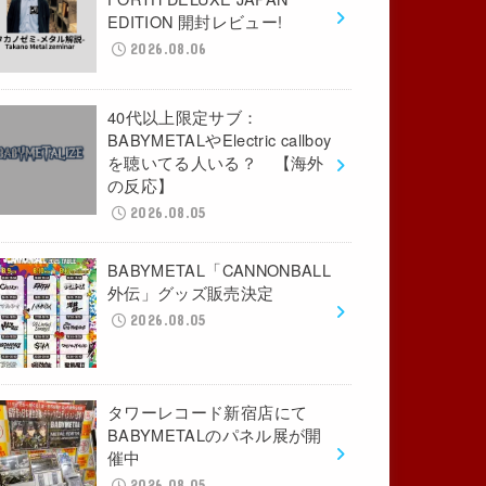
EDITION 開封レビュー!
2026.08.06
40代以上限定サブ：
BABYMETALやElectric callboy
を聴いてる人いる？ 【海外
の反応】
2026.08.05
BABYMETAL「CANNONBALL
外伝」グッズ販売決定
2026.08.05
タワーレコード新宿店にて
BABYMETALのパネル展が開
催中
2026.08.05