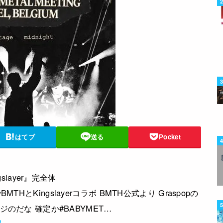
はてブ
送る
Pocket
gslayer』完全体
gでBMTHとKingslayerコラボ BMTH公式より Graspopの
ージのだな 確定か#BABYMET…