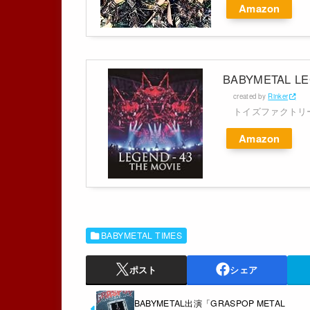
Amazon
BABYMETAL LEG
created by
Rinker
トイズファクトリ
Amazon
BABYMETAL TIMES
ポスト
シェア
BABYMETAL出演「GRASPOP METAL