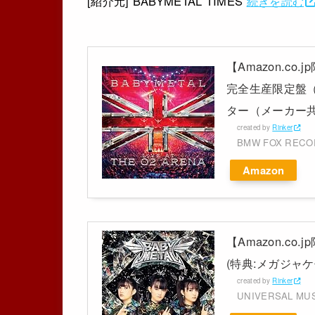
[紹介元] BABYMETAL TIMES
続きを読む
【Amazon.co.j
完全生産限定盤（B
ター（メーカー共通特
created by
Rinker
BMW FOX REC
Amazon
【Amazon.co
(特典:メガジャケ
created by
Rinker
UNIVERSAL MU