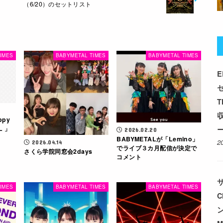
（6/20）のセットリスト
IMES
BABYMETAL TIMES
BABYMETAL TIMES
E
T
収
ppy
L 」
ー
2026.02.20
BABYMETALが「Lemino」
2
2026.04.14
でライブ３カ月配信が決定で
さくら学院同窓会2days
コメント
サ
IMES
BABYMETAL TIMES
BABYMETAL TIMES