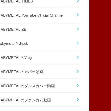
BABYMETAL TIMES
BABYMETAL YouTube Official Channel
BABYMETALIZE
babymetalとJrock
BABYMETALのVlog
BABYMETALのカバー動画
BABYMETALのダンスカバー動画
BABYMETALのファンカム動画