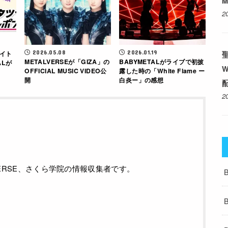
M
2
2026.05.08
2026.01.19
イト
METALVERSEが「GIZA」の
BABYMETALがライブで初披
ALが
OFFICIAL MUSIC VIDEO公
露した時の「White Flame ー
開
白炎ー」の感想
配
2
ALVERSE、さくら学院の情報収集者です。