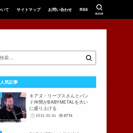
ついて
サイトマップ
お問い合わせ
RSS
SEARCH
検
索:
人気記事
キアヌ・リーブスさんとバン
ド仲間がBABYMETALを大い
に盛り上げる
2026.05.04
2774