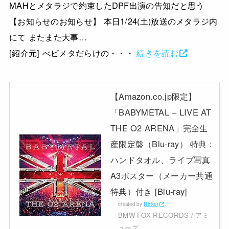
MAHとメタラジで約束したDPF出演の告知だと思う
【お知らせのお知らせ】 本日1/24(土)放送のメタラジ内
にて またまた大事…
[紹介元] べビメタだらけの・・・
続きを読む
【Amazon.co.jp限定】
「BABYMETAL – LIVE AT
THE O2 ARENA」完全生
産限定盤（Blu-ray） 特典 :
ハンドタオル、ライブ写真
A3ポスター（メーカー共通
特典）付き [Blu-ray]
created by
Rinker
BMW FOX RECORDS / アミ
ューズ