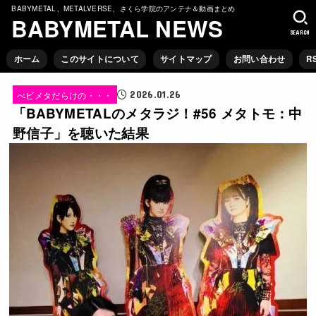
BABYMETAL、METALVERSE、さくら学院のアンテナ＆動画まとめ
BABYMETAL NEWS
SEARCH
ホーム
このサイトについて
サイトマップ
お問い合わせ
R
2026.01.26
べビメタだらけの・・・
「BABYMETALのメタラジ！#56 メタトモ：中
野信子」を聴いた結果