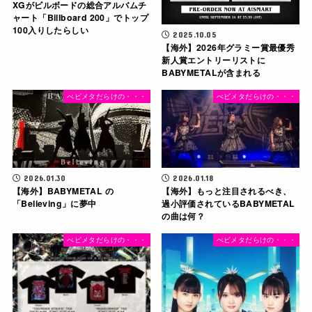
XGがビルボードの総合アルバムチ
ャート「Billboard 200」でトップ
100入りしたらしい
2025.10.05
【海外】2026年グラミー賞最優秀
新人賞エントリーリストに
BABYMETALが含まれる
べビメタだらけの・・・
べビメタだらけの・・・
2026.01.30
2026.01.18
【海外】BABYMETAL の
【海外】もっと注目されるべき、
「Believing」に夢中
過小評価されているBABYMETAL
の曲は何？
べビメタだらけの・・・
べビメタだらけの・・・