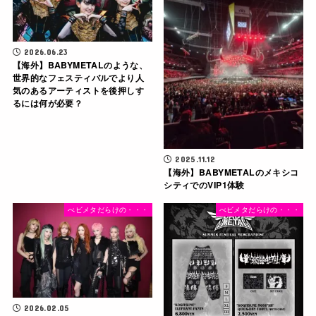
2026.06.23
【海外】BABYMETALのような、
世界的なフェスティバルでより人
気のあるアーティストを後押しす
るには何が必要？
2025.11.12
【海外】BABYMETALのメキシコ
シティでのVIP1体験
べビメタだらけの・・・
べビメタだらけの・・・
2026.02.05