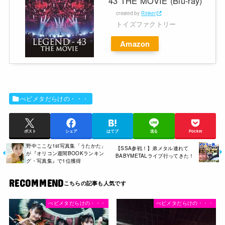
43 THE MOVIE (Blu-ray)
created by
Rinker
トイズファクトリー
Amazon
べビメタだらけの・・・
ポスト
シェア
はてブ
送る
Pocket
野中ここな1st写真集「うたかた」
【SSA参戦！】弟メタル連れて
が『オリコン週間BOOKランキン
BABYMETALライブ行ってきた！
グ・写真集』で1位獲得
RECOMMEND
べビメタだらけの・・・
べビメタだらけの・・・